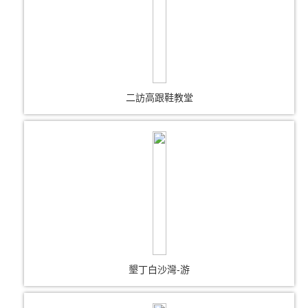
二訪高跟鞋教堂
墾丁白沙灣-游