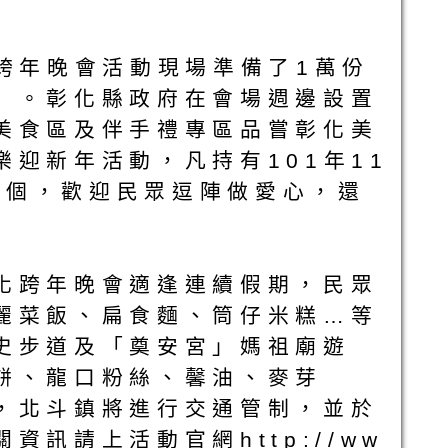
跨年晚會活動現場準備了1萬份
）。彰化縣政府在會場週邊設置
美食區及伴手禮專區品嘗彰化美
迎新年活動，凡持有101年11
一個，歡迎民眾逗陣做愛心，還
化跨年晚會適逢連續假期，民眾
麗菜飯、扁食麵、筒仔米糕…等
史步道及「奠安宮」媽祖廟遊
餅、龍口粉絲、馨油、麥芽
，北斗鎮將進行交通管制，並於
訊請上活動官網http://ww