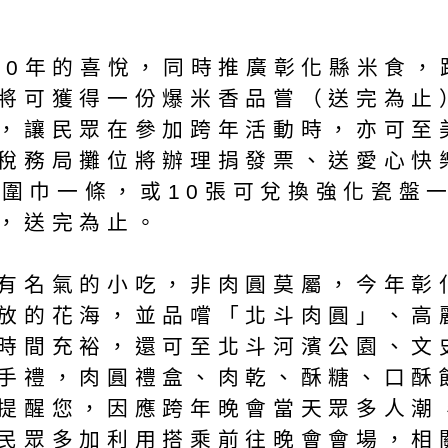
0年的喜悅，同時推廣彰化縣米食，
將可獲得一份爆米香品嘗（送完為止
，讓民眾在參加跨年活動時，亦可至
稅務局攤位將辦理捐發票、送愛心快樂
用途圍巾一條，或10張可兌換強化瓷盤
，送完為止。
名氣的小吃，非肉圓莫屬，今年彰
放的花海，並品嚐「北斗肉圓」、高
時間充裕，還可至北斗河濱公園、文
手禮，肉圓禮盒、肉乾、酥糖、口酥
提醒您，因應跨年晚會當天眾多人潮
眾多加利用搭乘前往晚會會場，相關資