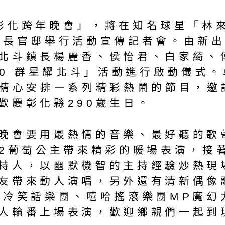
13彰化跨年晚會」，將在知名球星『
市長官邸舉行活動宣傳記者會。由新出
北斗鎮長楊麗香、侯怡君、白家綺、傅
90 群星耀北斗」活動進行啟動儀式。
府精心安排一系列精彩熱鬧的節目，邀請
歡慶彰化縣290歲生日。
會要用最熱情的音樂、最好聽的歌
12葡萄公主帶來精彩的暖場表演，接
持人，以幽默機智的主持經驗炒熱現
友帶來動人演唱，另外還有清新偶像
冷笑話樂團、嘻哈搖滾樂團MP魔幻力
人輪番上場表演，歡迎鄉親們一起到