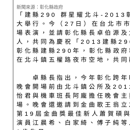
新聞來源：彰化縣政府
「建縣290 群星耀北斗-20
大舉行。今（27日）在台北市
場表演，並請彰化縣長卓伯源及
人，共同為慶祝「2013建縣2
彰化縣建縣290年，彰化縣政
在北斗鎮五權路夜市空地，共同
卓縣長指出，今年彰化跨年晚
晚會開場前由北斗鎮公所及20
怡君與機車班長阿龐擔任晚會主
場。晚會還邀請到金曲歌王翁立
第19屆金曲獎最佳新人蕭賀碩與
演員江晨希、白家綺、傅子純等