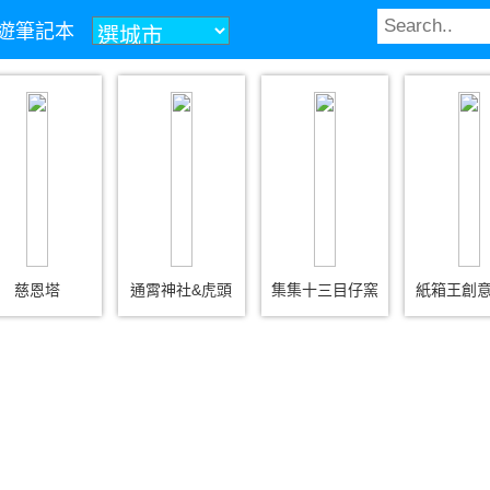
z旅遊筆記本
慈恩塔
通霄神社&虎頭
集集十三目仔窯
紙箱王創