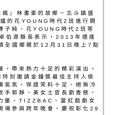
林來瘋』林書豪的故鄉－北斗鎮盛
爐的花YOUNG時代2班進行開
子純、花YOUNG時代2班等
卓伯源縣長表示，2013年適逢
全國鄉親於12月31日晚上7點
聲，帶來熱力十足的精彩演出。
著特別邀請金鐘獎最佳主持人侯
場氣氛，保證笑料十足、絕無冷
歌手郭靜、美女士官長劉香慈、
量、TIZZBAC、當紅戲劇女
現場參與跨年晚會，慶祝彰化29