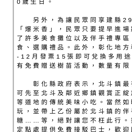
0歲生日。
另外，為讓民眾同享建縣29
「爆米香」，民眾只要提早進場
了許多美食攤位以及伴手禮專區
食、選購禮品。此外，彰化地方
-12月發票15張即可兌換多
有免費贈送樹苗活動，數量有限
彰化縣政府表示，北斗鎮最有
可先至北斗及鄰近鄉鎮觀賞正綻
等道地的傳統美味小吃。當然如
玩，並帶上乙份屬於北斗鎮的伴
糖……等，絕對讓您不枉此行。
定點處提供免費接駁巴士，歡迎民