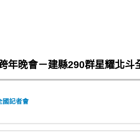
化跨年晚會－建縣290群星耀北
全國記者會