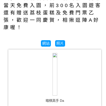
當天免費入園，前300名入園遊客
還有贈送荔枝蛋糕及免費門票乙
張，歡迎一同慶賀，相揪逗陣A好
康喔！
網站
照片
暗棋高手 Da