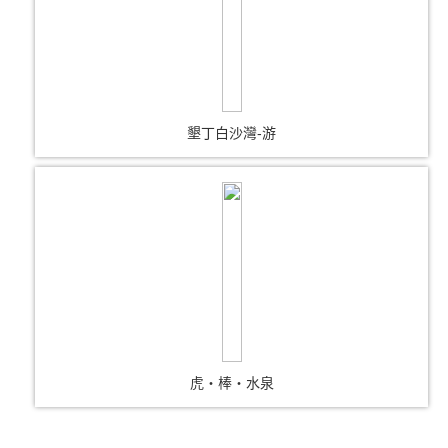
墾丁白沙灣-游
虎‧棒‧水泉