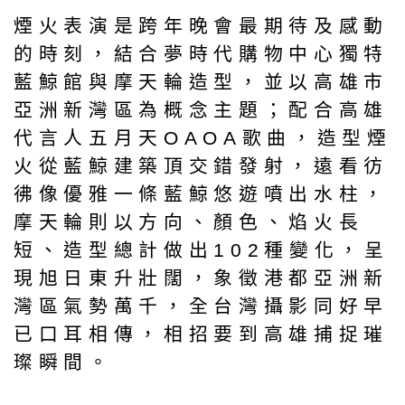
煙火表演是跨年晚會最期待及感動
的時刻，結合夢時代購物中心獨特
藍鯨館與摩天輪造型，並以高雄市
亞洲新灣區為概念主題；配合高雄
代言人五月天OAOA歌曲，造型煙
火從藍鯨建築頂交錯發射，遠看彷
彿像優雅一條藍鯨悠遊噴出水柱，
摩天輪則以方向、顏色、焰火長
短、造型總計做出102種變化，呈
現旭日東升壯闊，象徵港都亞洲新
灣區氣勢萬千，全台灣攝影同好早
已口耳相傳，相招要到高雄捕捉璀
璨瞬間。