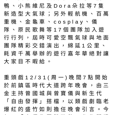
鴨、小熊維尼及Dora朵拉等7隻
新造型大氣球；另外輕航機、百萬
重機、金龜車、cosplay、儀
隊、原民歌舞等17個團隊加入遊
行行列，屆時可愛空飄氣球與地面
團隊精彩交錯演出，綿延1公里、
耗資千萬舉辦的遊行嘉年華絕對讓
大家目不暇給。
重頭戲12/31(周一)晚間7點開始
於前鎮區時代大道跨年晚會，由三
金主持曾國城與曾寶儀與新生代
「自由發揮」搭檔，以類戲劇臨老
爆紅的盛竹如則擔任晚會引言。今