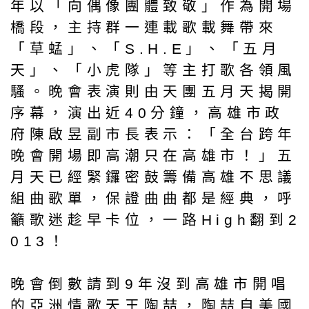
年以「向偶像團體致敬」作為開場
橋段，主持群一連載歌載舞帶來
「草蜢」、「S.H.E」、「五月
天」、「小虎隊」等主打歌各領風
騷。晚會表演則由天團五月天揭開
序幕，演出近40分鐘，高雄市政
府陳啟昱副市長表示：「全台跨年
晚會開場即高潮只在高雄市！」五
月天已經緊鑼密鼓籌備高雄不思議
組曲歌單，保證曲曲都是經典，呼
籲歌迷趁早卡位，一路High翻到2
013！
晚會倒數請到9年沒到高雄市開唱
的亞洲情歌天王陶喆，陶喆自美國