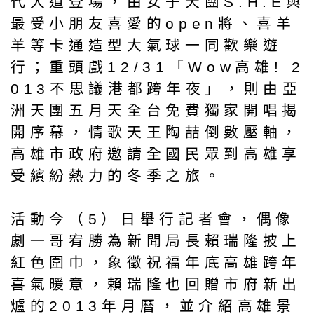
代大道登場，由女子天團S.H.E與
最受小朋友喜愛的open將、喜羊
羊等卡通造型大氣球一同歡樂遊
行；重頭戲12/31「Wow高雄! 2
013不思議港都跨年夜」，則由亞
洲天團五月天全台免費獨家開唱揭
開序幕，情歌天王陶喆倒數壓軸，
高雄市政府邀請全國民眾到高雄享
受繽紛熱力的冬季之旅。
活動今（5）日舉行記者會，偶像
劇一哥宥勝為新聞局長賴瑞隆披上
紅色圍巾，象徵祝福年底高雄跨年
喜氣暖意，賴瑞隆也回贈市府新出
爐的2013年月曆，並介紹高雄景