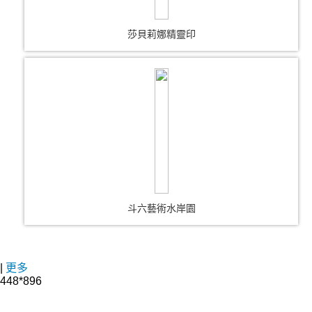
莎貝莉娜精靈印
斗六藝術水岸園
|
更多
448*896