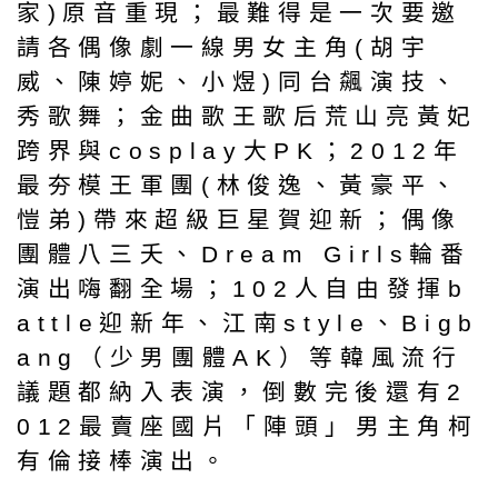
家)原音重現；最難得是一次要邀
請各偶像劇一線男女主角(胡宇
威、陳婷妮、小煜)同台飆演技、
秀歌舞；金曲歌王歌后荒山亮黃妃
跨界與cosplay大PK；2012年
最夯模王軍團(林俊逸、黃豪平、
愷弟)帶來超級巨星賀迎新；偶像
團體八三夭、Dream Girls輪番
演出嗨翻全場；102人自由發揮b
attle迎新年、江南style、Bigb
ang（少男團體AK）等韓風流行
議題都納入表演，倒數完後還有2
012最賣座國片「陣頭」男主角柯
有倫接棒演出。