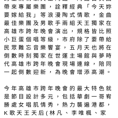
帶來專屬樂團，詮釋經典「今天妳
要嫁給我」等浪漫陶式情歌，金曲
最佳樂團及男歌手兩組天王獨家在
高雄市跨年晚會演出，規格皆比照
小巨蛋個唱等級，市府除了要帶給
民眾難忘音樂饗宴，五月天也將在
倒數時刻獨家在世運主場館與夢時
代高雄市跨年晚會現場連線，陪同
一起倒數迎新，為晚會增添高潮。
今年高雄市跨年晚會的最大特色就
是節目設計多元，包括華劇一哥宥
勝處女唱肌情秀，熱力襲遍港都，
K歌天王天后(林凡、李唯楓、家