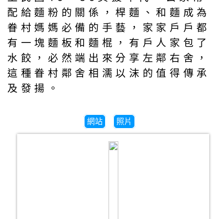
配給麵粉的關係，桿麵、和麵成為
眷村媽媽必備的手藝，家家戶戶都
有一塊麵板和麵棍，有戶人家包了
水餃，必然端出來分享左鄰右舍，
這種眷村鄰舍相濡以沫的值得傳承
及發揚。
網站
照片