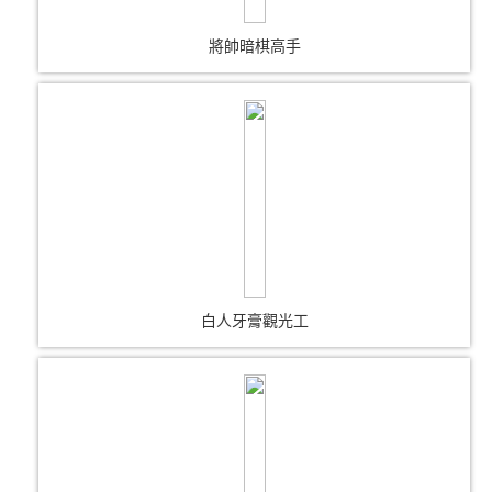
將帥暗棋高手
白人牙膏觀光工