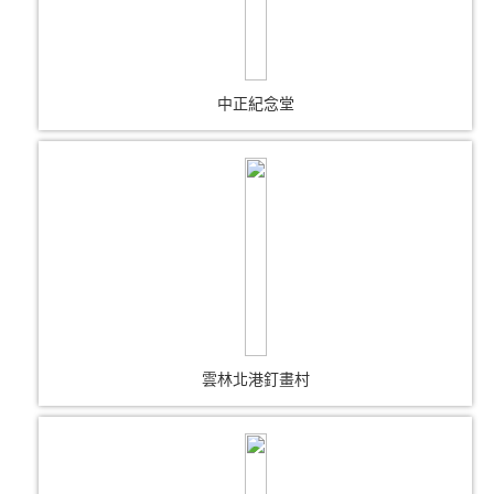
中正紀念堂
雲林北港釘畫村