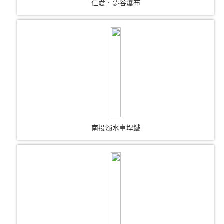
仁愛．夢谷瀑布
南投濁水車埕鐵