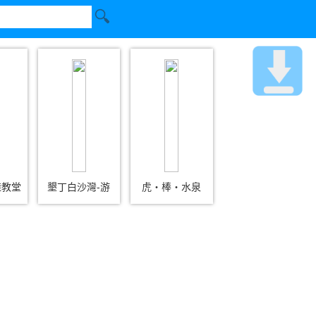
鞋教堂
墾丁白沙灣-游
虎‧棒‧水泉