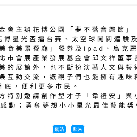
金會主辦花博公園「夢不落音樂節」、
推出花博星光盃擂台賽、太空球闖關體
1美食美景餐廳」餐券及Ipad、烏克
北市會展產業發展基金會邱文祥董事
美的展館外，也不斷扮演著人文與藝
樂互動交流，讓親子們也能擁有趣味
月底，便利更多市民。
特別邀請創作型才子「韋禮安」與小羊
想及感動；勇奪夢想小小星光最佳藝能
網站
照片