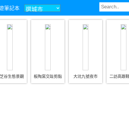
z旅遊筆記本
芝谷生態景觀
板陶窯交趾剪黏
大坑九號夜市
二訪高跟