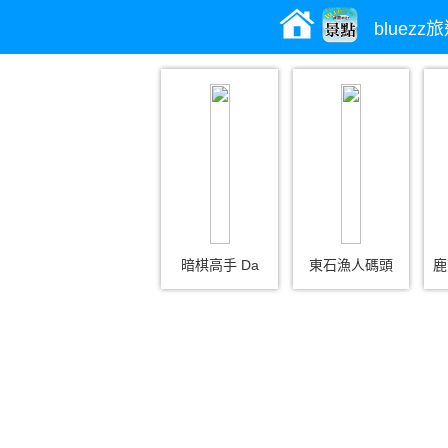
bluez
暗棋高手 Da
東石漁人碼頭
鹿