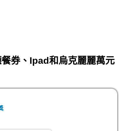
餐券、Ipad和烏克麗麗萬元
獎