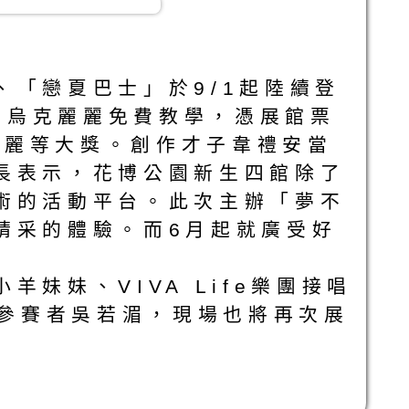
「戀夏巴士」於9/1起陸續登
驗及烏克麗麗免費教學，憑展館票
麗麗等大獎。創作才子韋禮安當
長表示，花博公園新生四館除了
術的活動平台。此次主辦「夢不
精采的體驗。而6月起就廣受好
妹妹、VIVA Life樂團接唱
獎參賽者吳若湄，現場也將再次展