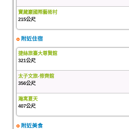
寶藏巖國際藝術村
215公尺
附近住宿
捷絲旅臺大尊賢館
321公尺
太子文旅-修齊館
356公尺
瀚寓夏天
407公尺
附近美食