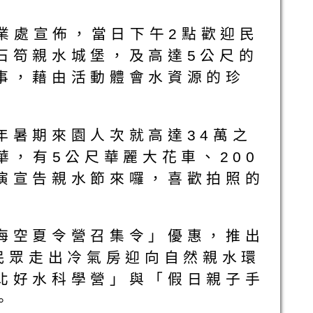
事業處宣佈，當日下午2點歡迎民
石笱親水城堡，及高達5公尺的
事，藉由活動體會水資源的珍
年暑期來園人次就高達34萬之
華，有5公尺華麗大花車、200
演宣告親水節來囉，喜歡拍照的
海空夏令營召集令」優惠，推出
民眾走出冷氣房迎向自然親水環
北好水科學營」與「假日親子手
。