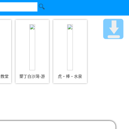
鞋教堂
墾丁白沙灣-游
虎‧棒‧水泉