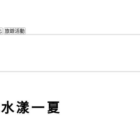
北
旅遊活動
~水漾一夏