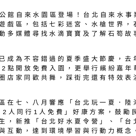
將於公館自來水園區登場！台北自來水
遊戲區，包括七彩迷宮、水槍世界，
動多媒體尋找水滴寶寶及了解石笱故
已成為不容錯過的夏季盛大節慶，去
午2點開放免費入園，更舉行繽紛嘉年
圈店家同歡共舞，踩街完還有特效表
區在七、八月響應「台北玩一夏．陸
 2人同行1人免費」好康方案，鼓勵
生，新推「台北好水夏令營」、「台
與互動，達到環境學習與行動力概念