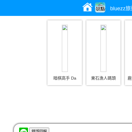
bluez
暗棋高手 Da
東石漁人碼頭
鹿