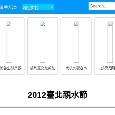
z旅遊筆記本
芝谷生態景觀
板陶窯交趾剪黏
大坑九號夜市
二訪高跟
2012臺北親水節