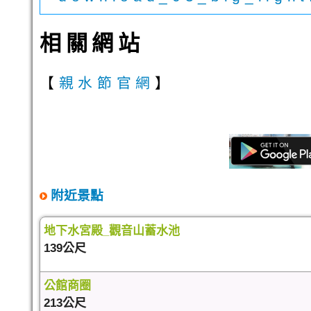
相關網站
【
親水節官網
】
附近景點
地下水宮殿_觀音山蓄水池
139公尺
公館商圈
213公尺