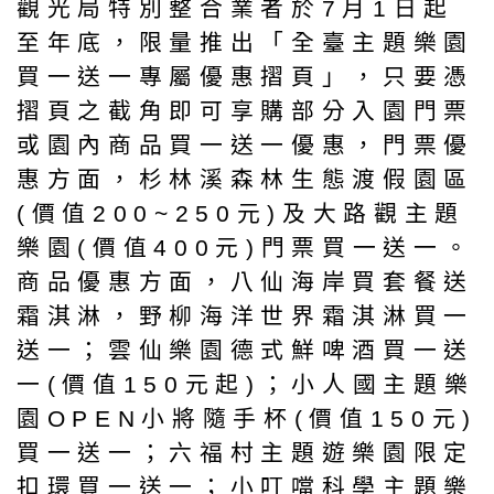
觀光局特別整合業者於7月1日起
至年底，限量推出「全臺主題樂園
買一送一專屬優惠摺頁」，只要憑
摺頁之截角即可享購部分入園門票
或園內商品買一送一優惠，門票優
惠方面，杉林溪森林生態渡假園區
(價值200~250元)及大路觀主題
樂園(價值400元)門票買一送一。
商品優惠方面，八仙海岸買套餐送
霜淇淋，野柳海洋世界霜淇淋買一
送一；雲仙樂園德式鮮啤酒買一送
一(價值150元起)；小人國主題樂
園OPEN小將隨手杯(價值150元)
買一送一；六福村主題遊樂園限定
扣環買一送一；小叮噹科學主題樂