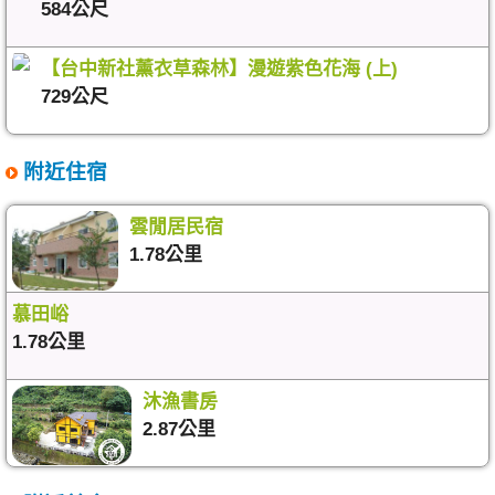
584公尺
【台中新社薰衣草森林】漫遊紫色花海 (上)
729公尺
附近住宿
雲閒居民宿
1.78公里
慕田峪
1.78公里
沐漁書房
2.87公里