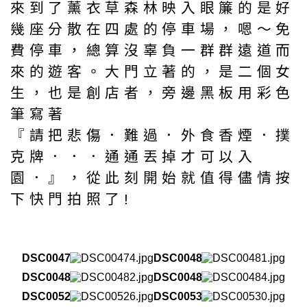
來到了薰衣草森林映入眼簾的是好
幾座分散在四處的停車場，嗯～免
費停車，總算沒辜負一群群遠道而
來的遊客。大門立著的，是二個女
生，也是創店者，旁邊黑板用彩色
筆寫著
『請把悲傷．難過．外食香煙．撲
克牌．．．通通丟掉才可以入
園．』，從此刻開始就值得儘情按
下快門拍照了!
DSC00474
DSC00481
DSC00482
DSC00484
DSC00526
DSC00530