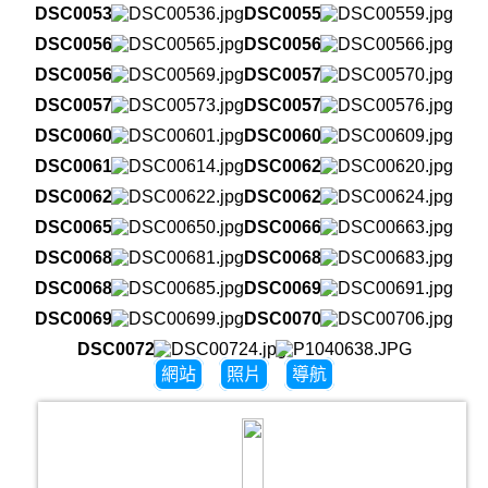
DSC00536
DSC00559
DSC00565
DSC00566
DSC00569
DSC00570
DSC00573
DSC00576
DSC00601
DSC00609
DSC00614
DSC00620
DSC00622
DSC00624
DSC00650
DSC00663
DSC00681
DSC00683
DSC00685
DSC00691
DSC00699
DSC00706
DSC00724
網站
照片
導航