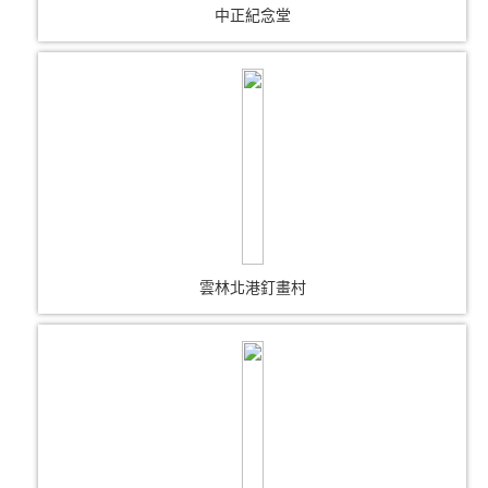
中正紀念堂
雲林北港釘畫村