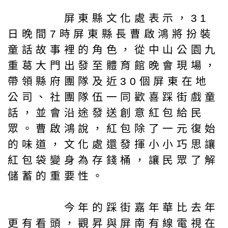
屏東縣文化處表示，31
日晚間7時屏東縣長曹啟鴻將扮裝
童話故事裡的角色，從中山公園九
重葛大門出發至體育館晚會現場，
帶領縣府團隊及近30個屏東在地
公司、社團隊伍一同歡喜踩街戲童
話，並會沿途發送創意紅包給民
眾。曹啟鴻說，紅包除了一元復始
的味道，文化處還發揮小小巧思讓
紅包袋變身為存錢桶，讓民眾了解
儲蓄的重要性。
今年的踩街嘉年華比去年
更有看頭，觀昇與屏南有線電視在