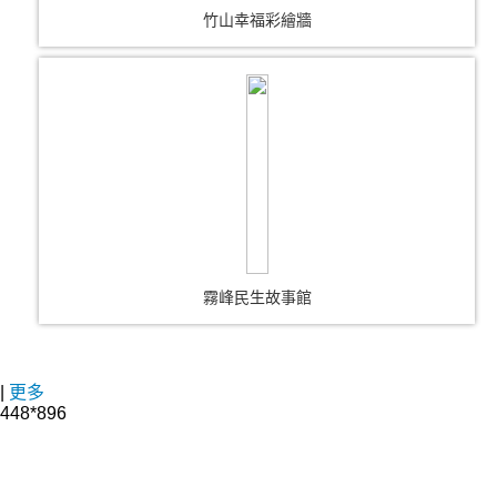
竹山幸福彩繪牆
霧峰民生故事館
|
更多
448*896