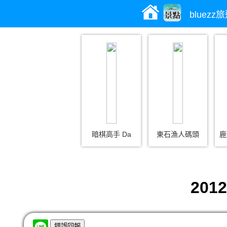
bluez
暗棋高手 Da
東石漁人碼頭
鹿
20