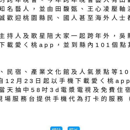
知名藝人，並由田馥甄、王心凌壓軸
誠歡迎桃園縣民、國人甚至海外人士
主持人及歌星陪大家一起跨年外，吳
下載愛ㄑ桃app，並到縣內101個
、民宿、產業文化館及人氣景點等1
自12月23日起以手機下載愛ㄑ桃a
當天抽中58吋3d電漿電視及免費住
現場服務台提供手機代為打卡的服務（請