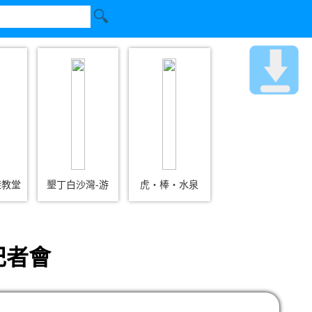
鞋教堂
墾丁白沙灣-游
虎‧棒‧水泉
記者會