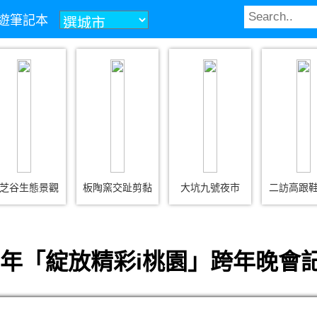
z旅遊筆記本
芝谷生態景觀
板陶窯交趾剪黏
大坑九號夜市
二訪高跟
12年「綻放精彩i桃園」跨年晚會