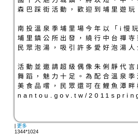
森巴踩街活動，歡迎到埔里遊玩
南投溫泉季埔里場今年以「i慢
埔里鎮公所出發，繞行中台禪寺
民眾泡湯，吸引許多愛好泡湯人
活動並邀請超級偶像朱俐靜代言
舞蹈，魅力十足。為配合溫泉季
美食品嚐，民眾還可在鯉魚潭畔柳堤
nantou.gov.tw/2011sp
|
更多
1344*1024