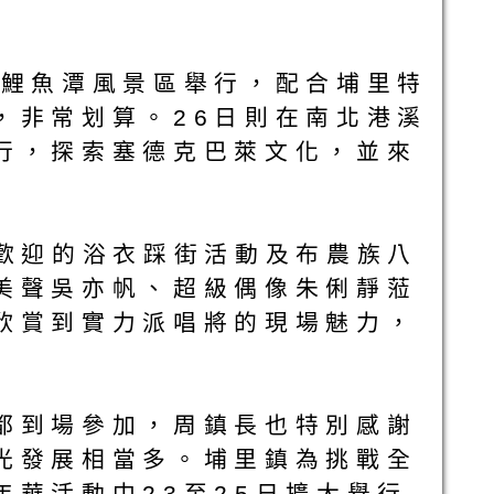
里鯉魚潭風景區舉行，配合埔里特
，非常划算。26日則在南北港溪
行，探索塞德克巴萊文化，並來
受歡迎的浴衣踩街活動及布農族八
美聲吳亦帆、超級偶像朱俐靜蒞
欣賞到實力派唱將的現場魅力，
都到場參加，周鎮長也特別感謝
光發展相當多。埔里鎮為挑戰全
華活動中23至25日擴大舉行