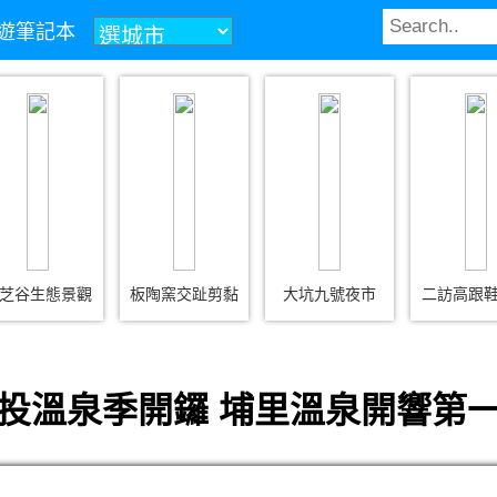
z旅遊筆記本
芝谷生態景觀
板陶窯交趾剪黏
大坑九號夜市
二訪高跟
投溫泉季開鑼 埔里溫泉開響第