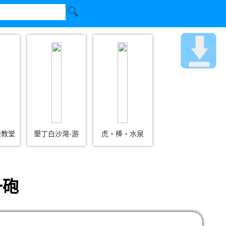
鞋教堂
墾丁白沙灣-游
虎‧棒‧水泉
一砲