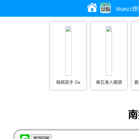
bluez
暗棋高手 Da
東石漁人碼頭
鹿
南