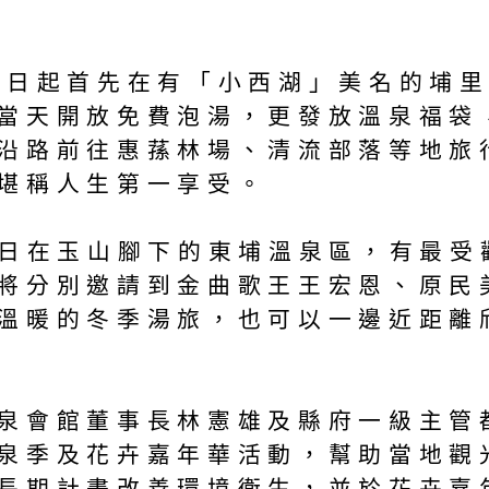
9日起首先在有「小西湖」美名的埔
當天開放免費泡湯，更發放溫泉福袋
沿路前往惠蓀林場、清流部落等地旅
堪稱人生第一享受。
3日在玉山腳下的東埔溫泉區，有最
將分別邀請到金曲歌王王宏恩、原民
溫暖的冬季湯旅，也可以一邊近距離
泉會館董事長林憲雄及縣府一級主管
泉季及花卉嘉年華活動，幫助當地觀
長期計畫改善環境衛生，並於花卉嘉年