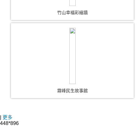
竹山幸福彩繪牆
霧峰民生故事館
|
更多
448*896