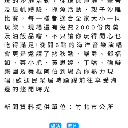
玩的沙灘活動，從環保淨灘、牽罟
及風帆體驗、抓魚活動、親子沙雕
比賽，每一樣都適合全家大小一同
玩樂，現場還有免費2000份肉羹
及油飯品嚐，不只讓你玩得開心也
吃得滿足!晚間6點的海洋音樂演唱
會更是邀請了拷秋勤、嚴爵、鄧福
如、蔡小虎、黃思婷、丁噹、強辯
樂團及舞棍阿伯到場為你熱力現
唱!歡迎民眾屆時踴躍前往享受海
邊的悠閒時光
新聞資料提供單位：竹北市公所
網站
照片