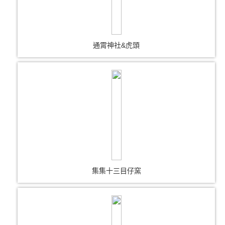
通霄神社&虎頭
集集十三目仔窯