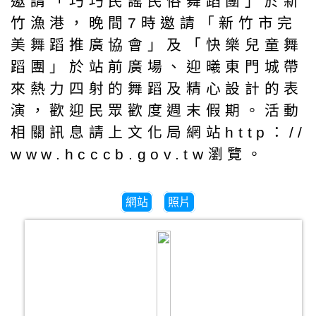
邀請「巧巧民謠民俗舞蹈團」於新
竹漁港，晚間7時邀請「新竹市完
美舞蹈推廣協會」及「快樂兒童舞
蹈團」於站前廣場、迎曦東門城帶
來熱力四射的舞蹈及精心設計的表
演，歡迎民眾歡度週末假期。活動
相關訊息請上文化局網站http：//
www.hcccb.gov.tw瀏覽。
網站
照片