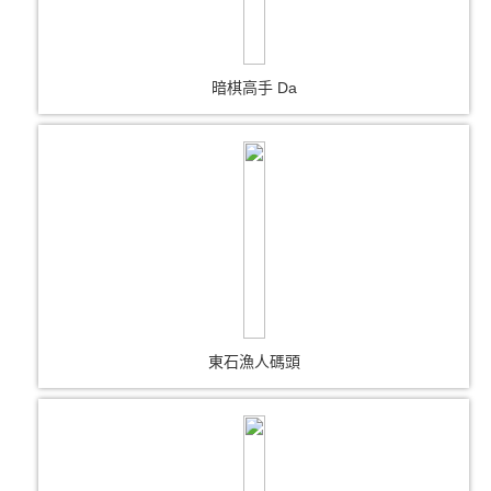
暗棋高手 Da
東石漁人碼頭