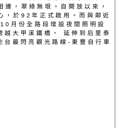
相連，翠綠無垠。自開放以來，
心，於92年正式啟用。而與鄰近
10月份全路段增設夜間照明設
跨越大甲溪鐵橋， 延伸到后里泰
全台最閃亮觀光路線-東豐自行車