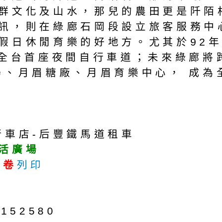
群文化及山水，那兒的農田更是阡陌
訊，則在綠廊石岡段設立旅客服務中
假日休閒育樂的好地方。尤其於92年
為全台首座夜間自行車道；未來綠廊將
場、月眉糖廠、月眉育樂中心， 成為
行車店-后豐鐵馬道租車
活廣場
惠卷
列印
52580