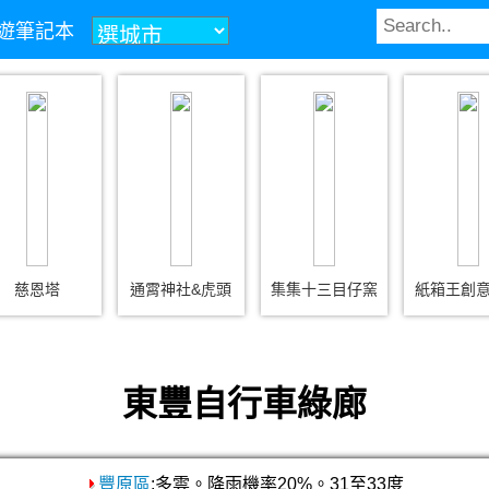
z旅遊筆記本
慈恩塔
通霄神社&虎頭
集集十三目仔窯
紙箱王創
東豐自行車綠廊
豐原區
:多雲。降雨機率20%。31至33度