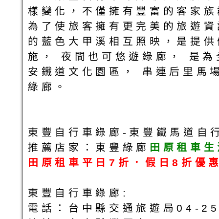
樣變化，不僅擁有豐富的客家族
為了使旅客擁有更完美的旅遊資
的藍色大甲溪相互照映，是提供
施， 夜間也可悠遊綠廊， 是
安鐵道文化園區， 串連后里馬
綠廊。
東豐自行車綠廊-東豐鐵馬道自
推薦店家：東豐綠廊
田原租車生
田原租車平日7折．假日8折優
東豐自行車綠廊:
電話：台中縣交通旅遊局04-251