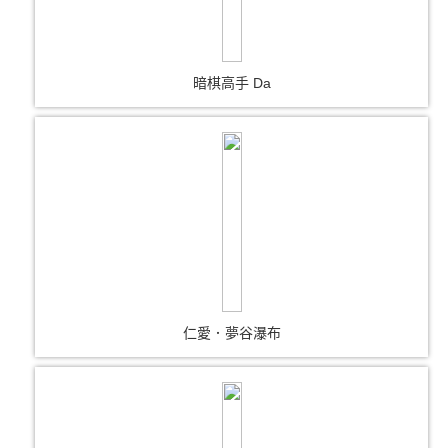
暗棋高手 Da
仁愛．夢谷瀑布