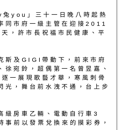
py兔you」三十一日晚八時起熱
同市府一級主管在迎接2011
震天，許市長祝福市民健康、平
克斯及GIGI帶動下，前來市府
、徐宛鈴，超偶第一名曾昱嘉、
等，逐一展現歌藝才華，寒風刺骨
閃光，舞台前水洩不通，台上步
高級房車乙輛、電動自行車3
眾持事前以發票兌換來的摸彩券，