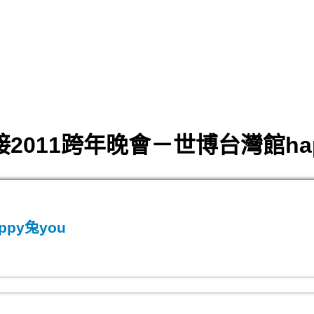
2011跨年晚會－世博台灣館hap
py兔you