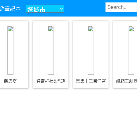
z旅遊筆記本
慈恩塔
通霄神社&虎頭
集集十三目仔窯
紙箱王創