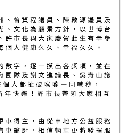
洲、曾資程議員、陳啟源議員及
光、文化為願景方針，以世博台
。許市長與大家慶賀此生有幸參
每個人健康久久、幸福久久。
的數字，逐一摸出各獎項，並在
府團隊及謝文進議長、吳青山議
每個人都扯破喉嚨一同喊秒，
r!新年快樂！許市長帶領大家相互
轎車得主，由從事地方公益服務
汽車鑰匙，相信輛車更將發揮服