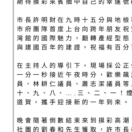
期待摸彩來賓抽中自己的幸運號
市長許明財在九時十五分與地檢
市府團隊首度上台向跨年朋友祝
灣館的國際魅力，翻轉產經型態
與建國百年的建證，祝福有百分
在主持人的導引下，現場採公正
一分一秒接近午夜時分，歡樂飆
員、林耕仁議員、蕭志潔議員等
十、九、八、….三、二、一！煙火
道賀，攜手迎接新的一年到來。
晚會隨著倒數結束來到摸彩高潮
社團的劉春和先生獲取，許市長