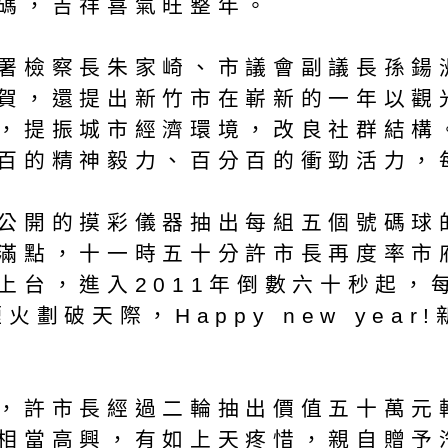
碼，吉祥喜氣旺整年。
署檢察長朱家崎、市議會副議長孫鍚
賀，還提出新竹市在嶄新的一年以觀
，提振城市經濟環境，改良社群結構
百的精神毅力、百分百的衝勁活力，
公開的摸彩儀器抽出每組五個號碼球
滿點，十一時五十分許市長再度率市
上台，進入2011年倒數六十秒起，
劃破天際，Happy new yea
，許市長經過二輪抽出價值五十萬元
相當高興，有如上天疼惜，親自贈予