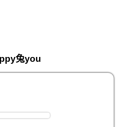
py兔you