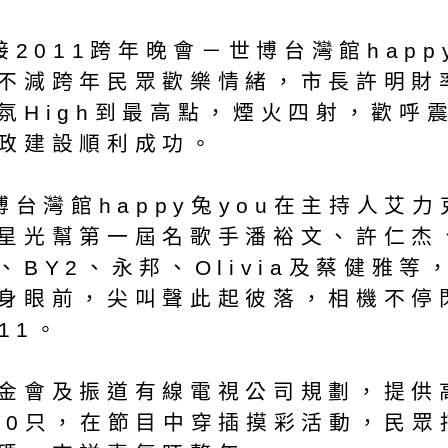
接2011跨年晚會－世博台灣館hap
不減跨年民眾歡樂情緒，市長許明財率
氛High到最高點，煙火四射，歡呼
政建設順利成功。
博台灣館happy兔you在主持人艾力
星光幫第一屆名歌手潘裕文、許仁杰
BY2、永邦、Olivia及蔡健雅
身眼前，尖叫聲此起彼落，相機不停
11。
金會及振道有線電視公司規劃，提供
20只，在節目中穿插摸彩活動，民