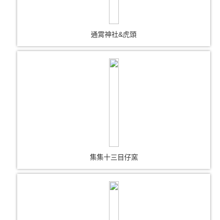
通霄神社&虎頭
集集十三目仔窯