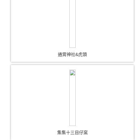
通霄神社&虎頭
集集十三目仔窯