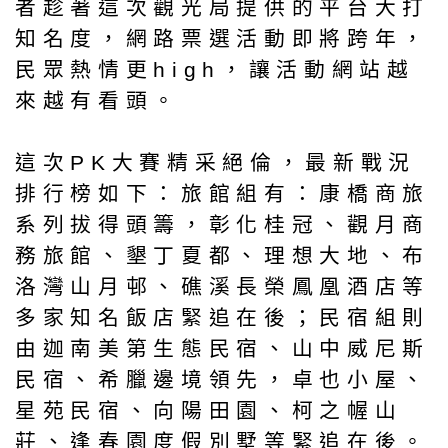
者趁著這次觀光局提供的平台大打
知名度，網路票選活動即將跨年，
民眾熱情更high，讓活動網站越
來越有看頭。
這次PK大賽精采絕倫，最新戰況
排行榜如下：旅館組有：康橋商旅
系列拔得頭籌，彰化桂冠、觀月商
務旅館、墾丁夏都、理想大地、布
洛灣山月邨、礁溪長榮鳳凰酒店等
多家知名飯店緊追在後；民宿組則
由迦南美第生態民宿、山中威尼斯
民宿、希臘邊境領先，卓也小屋、
星苑民宿、向陽田園、柯之幄山
莊、逢春園度假別墅等緊追在後。