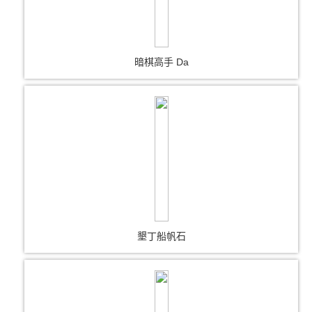
暗棋高手 Da
墾丁船帆石