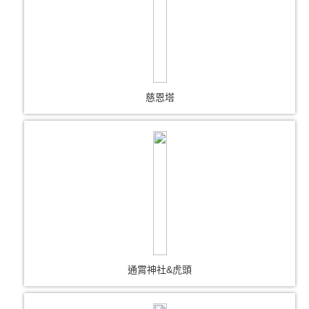
慈恩塔
通霄神社&虎頭