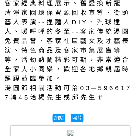
客家經典料理展示、舊愛換新寵--
清淨家園環保資源回收宣導、街頭
藝人表演--捏麵人DIY、汽球達
人、暖呼呼的冬至--客家傳統湯圓
免費品嘗、客家社區藝文及才藝表
演、特色商品及客家市集展售等
等，活動熱鬧精彩可期，非常適合
全家大小同樂，歡迎各地鄉親屆時
踴躍蒞臨參加。
湯圓節相關活動可洽03─596617
7轉45洽楊先生或邱先生＃
網站
照片