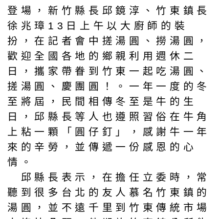
登場，新竹縣長邱鏡淳、竹東鎮長
徐兆璋13日上午以大廚師的裝
扮，在記者會中搓湯圓、撈湯圓，
歡迎全國各地的鄉親利用週休二
日，攜家帶眷到竹東一起吃湯圓、
搓湯圓、慶團圓！。一年一度的冬
至將屆，民間相傳冬至是牛的生
日，邱縣長等人也遵照習俗在牛角
上粘一顆「圓仔釘」，感謝牛一年
來的辛勞，並傳遞一份感恩的心
情。
邱縣長表示，在擔任立委時，常
聽到很多台北的友人慕名竹東鎮的
湯圓，並不遠千里到竹東傳統市場