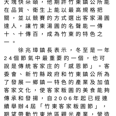
大塊快朵頤，他期許竹東鎮公所能
在品質、衛生上能以最高規格把
關，並以競賽的方式選出客家湯圓
達人，讓竹東湯圓的名聲能一傳
十、十傳百，成為竹東的特色之
一。
徐兆璋鎮長表示，冬至是一年
24個節氣中最重要的一個，也可
說是傳統客家庄的「感恩節」。客
委會、新竹縣政府和竹東鎮公所為
了發展一鄉鎮一特色的產業及加值
客家文化，使客家粄圓的美食能夠
傳承和發揚，自2006年起已經連
續舉辦4屆「竹東客家粄圓節」，
期望帶動竹東地區觀光產業，營造