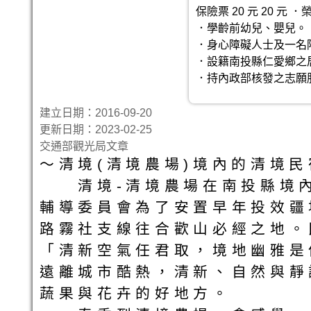
保險票 20 元 20 
．學齡前幼兒、嬰兒。
．身心障礙人士及一名
．設籍南投縣仁愛鄉之
．持內政部核發之志願
建立日期：2016-09-20
更新日期：2023-02-25
交通部觀光局文章
～清境(清境農場)境內的清
清境-清境農場在南投縣境內，
輔導委員會為了安置早年投效疆
路霧社支線往合歡山必經之地。
「清新空氣任君取，境地幽雅是
遠離城市酷熱，清新、自然與靜
蔬果與花卉的好地方。