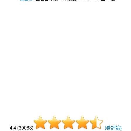
4.4 (39088)
(看評論)