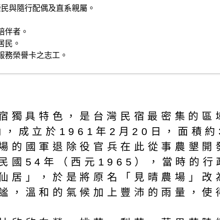
元 ．榮民與隨行配偶及直系親屬。
陪伴者。
居民。
服務榮譽卡之志工。
境民宿獨具特色，是台灣民宿最密集
成立於1961年2月20日，面積約
場的國軍退除役官兵在此從事農墾開
民國54年（西元1965），當時的
仙居」，於是將原名「見晴農場」改
謐，溫和的氣候加上豐沛的雨量，使