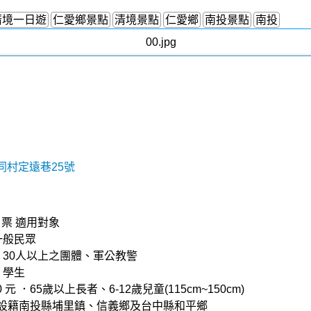
清境一日遊
仁愛鄉景點
清境景點
仁愛鄉
南投景點
南投
同村定遠巷25號
日票 適用對象
．一般民眾
 元 ．30人以上之團體、軍公教警
 ．學生
 元 ．65歲以上長者、6-12歲兒童(115cm~150cm)
 元 ．設籍南投縣埔里鎮、信義鄉及台中縣和平鄉