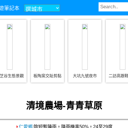
z旅遊筆記本
芝谷生態景觀
板陶窯交趾剪黏
大坑九號夜市
二訪高跟
清境農場-青青草原
仁愛鄉
:陰短暫陣雨。降雨機率50%。24至29度