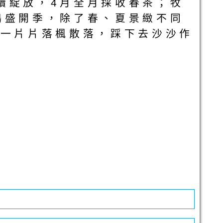
綻放，4月全月採收春茶；牧
鵑盛開季，除了春、夏景緻不同
，一片片落楓散落，踩下去沙沙作