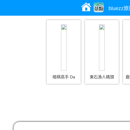
bluez
暗棋高手 Da
東石漁人碼頭
鹿