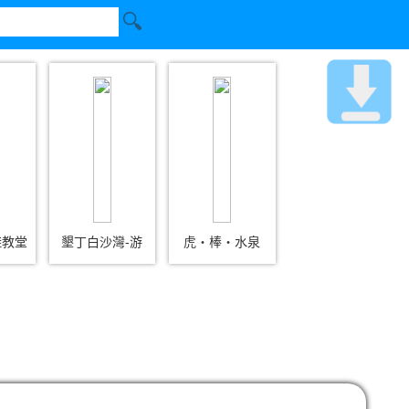
鞋教堂
墾丁白沙灣-游
虎‧棒‧水泉