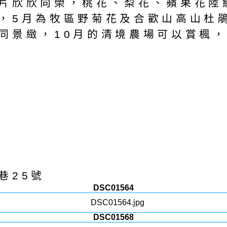
欣欣向榮，桃花、梨花、蘋果花陸續
，5月為牧區野菊花及合歡山高山杜
同景緻，10月的清境農場可以賞楓
巷25號
DSC01564
DSC01568