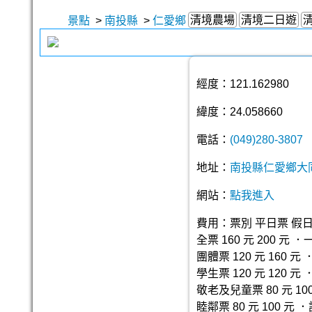
清境農場
清境二日遊
景點
>
南投縣
>
仁愛鄉
經度：121.162980
緯度：24.058660
電話：
(049)280-3807
地址：
南投縣仁愛鄉大
網站：
點我進入
費用：票別 平日票 假
全票 160 元 200 元 
團體票 120 元 160
學生票 120 元 120 元
敬老及兒童票 80 元 100
睦鄰票 80 元 100