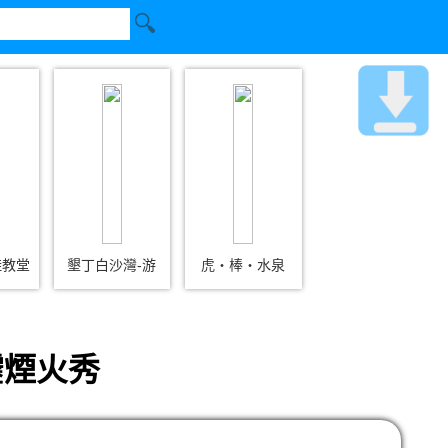
鞋教堂
墾丁白沙灣-游
虎‧棒‧水泉
靂煙火秀