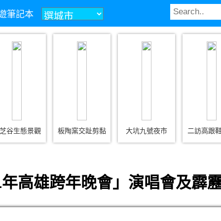
z旅遊筆記本
芝谷生態景觀
板陶窯交趾剪黏
大坑九號夜市
二訪高跟
11年高雄跨年晚會」演唱會及霹