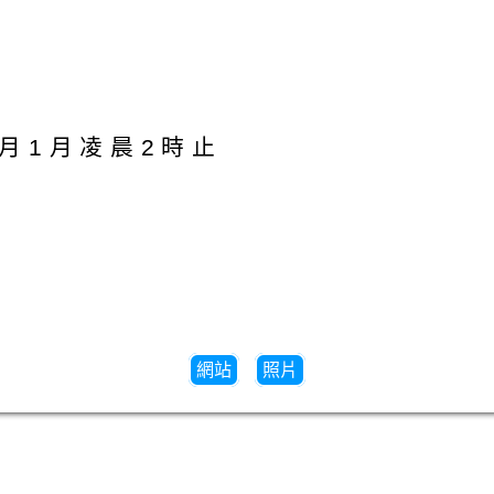
1月1月凌晨2時止
網站
照片