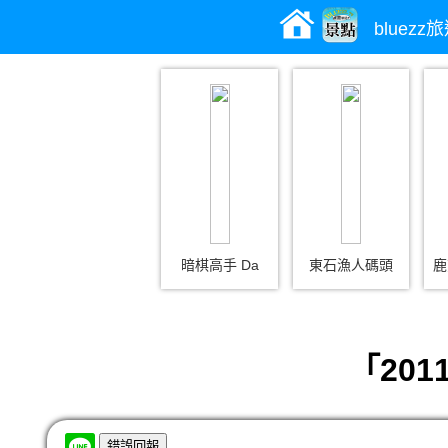
bluez
暗棋高手 Da
東石漁人碼頭
鹿
「20