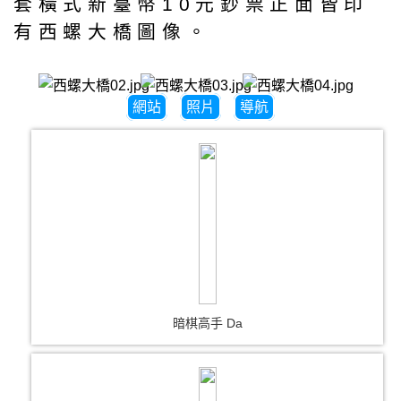
套橫式新臺幣10元鈔票正面皆印
有西螺大橋圖像。
網站
照片
導航
暗棋高手 Da