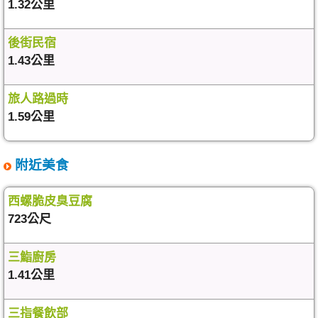
1.32公里
後街民宿
1.43公里
旅人路過時
1.59公里
附近美食
西螺脆皮臭豆腐
723公尺
三鮨廚房
1.41公里
三指餐飲部