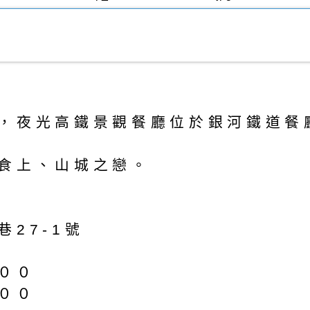
，夜光高鐵景觀餐廳位於銀河鐵道餐
食上、山城之戀。
27-1號
００
００