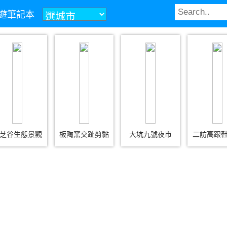
z旅遊筆記本
芝谷生態景觀
板陶窯交趾剪黏
大坑九號夜市
二訪高跟