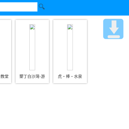
鞋教堂
墾丁白沙灣-游
虎‧棒‧水泉