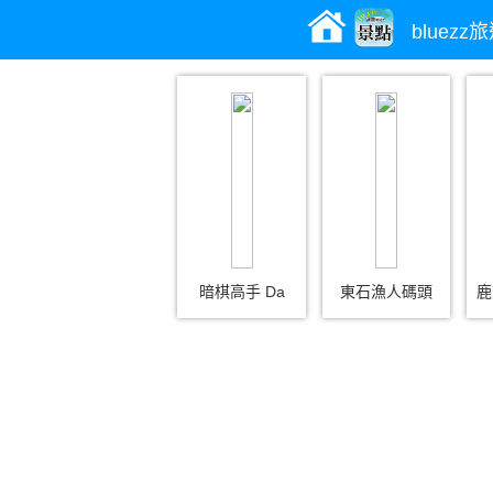
bluez
暗棋高手 Da
東石漁人碼頭
鹿