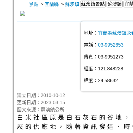
蘇澳鎮景點
蘇澳鎮
宜
景點
>
宜蘭縣
>
蘇澳鎮
地址：
宜蘭縣蘇澳鎮永春
電話：
03-9952653
傳真：03-9951273
經度：121.848228
緯度：24.58632
建立日期：2010-10-12
更新日期：2023-03-15
圖文來源：蘇澳鎮公所
白米社區原是白石灰石的谷地，
屐的供應地，隨著資訊發達、時