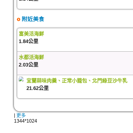
附近美食
富美活海鮮
1.84公里
水都活海鮮
2.03公里
宜蘭蒜味肉羹、正常小籠包、北門綠豆沙牛乳
21.62公里
|
更多
1344*1024