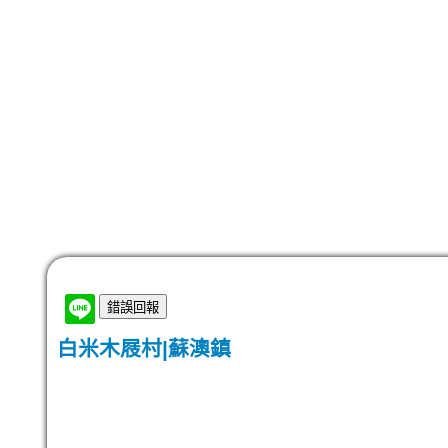
白米木屐村|蘇澳鎮