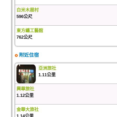
白米木屐村
596公尺
東方纏工藝館
762公尺
附近住宿
亞洲旅社
1.11公里
興華旅社
1.12公里
金華大旅社
1.14公里