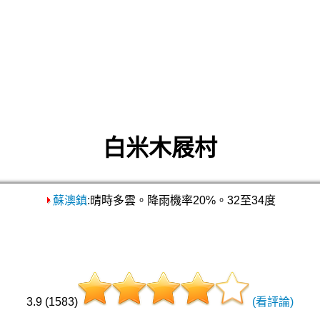
白米木屐村
蘇澳鎮
:晴時多雲。降雨機率20%。32至34度
3.9 (1583)
(看評論)