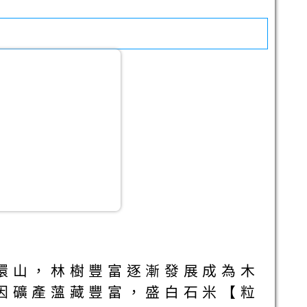
環山，林樹豐富逐漸發展成為木
因礦產薀藏豐富，盛白石米【粒