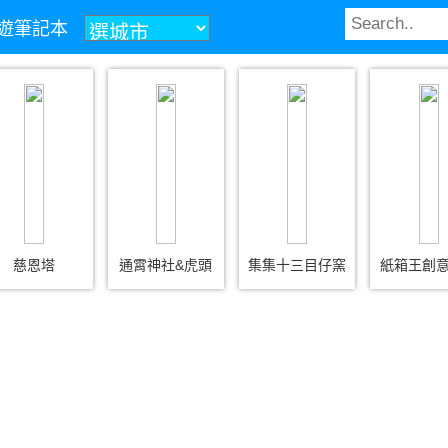
z旅遊筆記本
慈恩塔
通霄神社&虎頭
集集十三目仔窯
紙箱王創