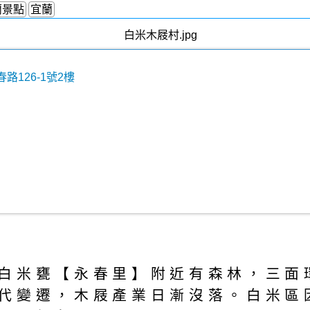
蘭景點
宜蘭
路126-1號2樓
白米甕【永春里】附近有森林，三面
代變遷，木屐產業日漸沒落。白米區