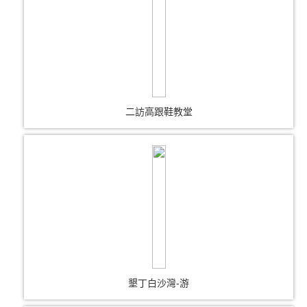
二訪高跟鞋教堂
墾丁白沙灣-游