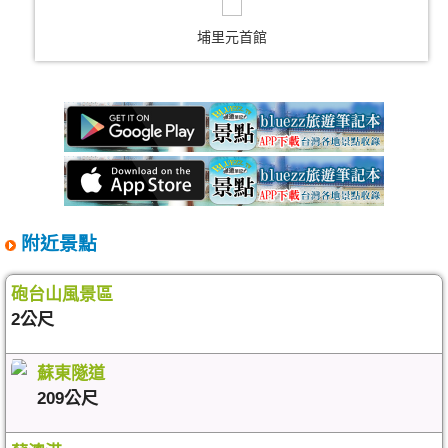
埔里元首館
附近景點
砲台山風景區
2公尺
蘇東隧道
209公尺