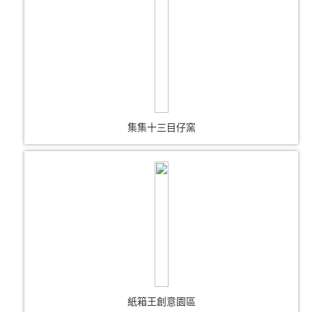
集集十三目仔窯
紙箱王創意園區