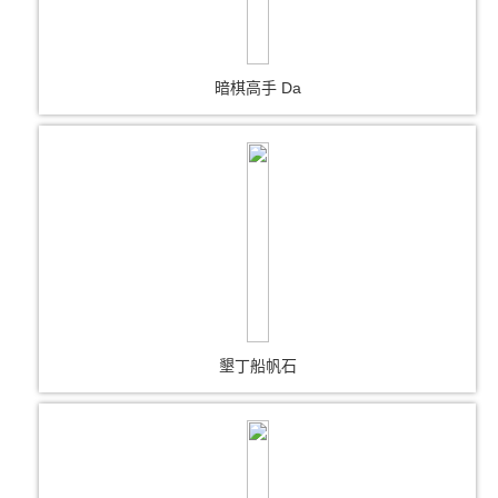
暗棋高手 Da
墾丁船帆石