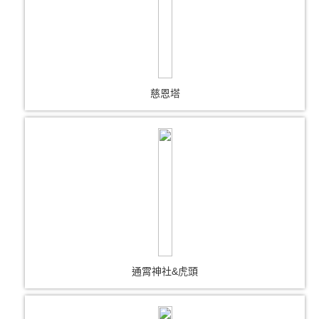
慈恩塔
通霄神社&虎頭