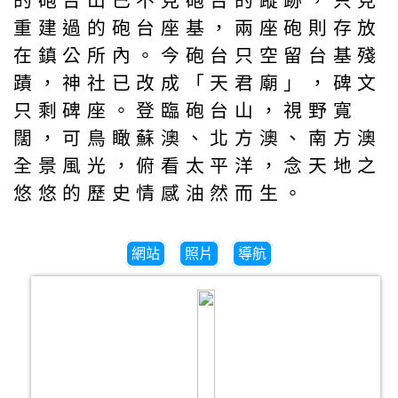
的砲台山已不見砲台的蹤跡，只見
重建過的砲台座基，兩座砲則存放
在鎮公所內。今砲台只空留台基殘
蹟，神社已改成「天君廟」，碑文
只剩碑座。登臨砲台山，視野寬
闊，可鳥瞰蘇澳、北方澳、南方澳
全景風光，俯看太平洋，念天地之
悠悠的歷史情感油然而生。
網站
照片
導航