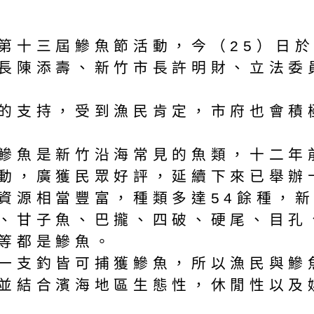
第十三屆鰺魚節活動，今（25）日
長陳添壽、新竹市長許明財、立法委
的支持，受到漁民肯定，市府也會積
鰺魚是新竹沿海常見的魚類，十二年
動，廣獲民眾好評，延續下來已舉辦
資源相當豐富，種類多達54餘種，新
、甘子魚、巴攏、四破、硬尾、目孔
等都是鰺魚。
一支釣皆可捕獲鰺魚，所以漁民與鰺
並結合濱海地區生態性，休閒性以及