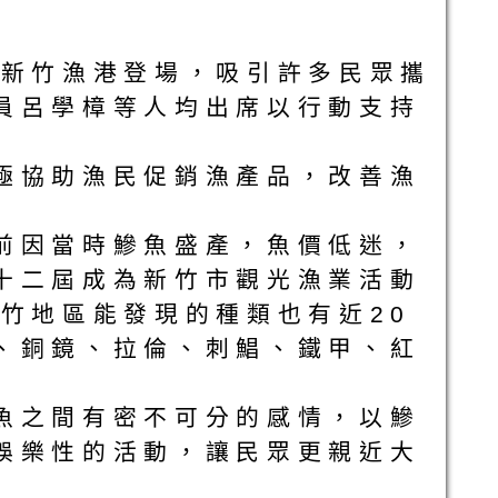
於新竹漁港登場，吸引許多民眾攜
員呂學樟等人均出席以行動支持
極協助漁民促銷漁產品，改善漁
前因當時鰺魚盛產，魚價低迷，
十二屆成為新竹市觀光漁業活動
竹地區能發現的種類也有近20
、銅鏡、拉倫、刺鯧、鐵甲、紅
魚之間有密不可分的感情，以鰺
娛樂性的活動，讓民眾更親近大