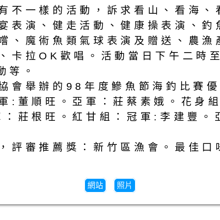
有不一樣的活動，訴求看山、看海、
宴表演、健走活動、健康操表演、釣
嚐、魔術魚類氣球表演及贈送、農漁
、卡拉OK歡唱。活動當日下午二時
活動等。
協會舉辦的98年度鰺魚節海釣比賽優
軍:董順旺。亞軍：莊蔡素娥。花身組
軍：莊根旺。紅甘組：冠軍:李建豐。
，評審推薦獎：新竹區漁會。最佳口
網站
照片