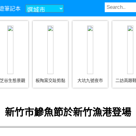
z旅遊筆記本
芝谷生態景觀
板陶窯交趾剪黏
大坑九號夜市
二訪高跟
新竹市鰺魚節於新竹漁港登場