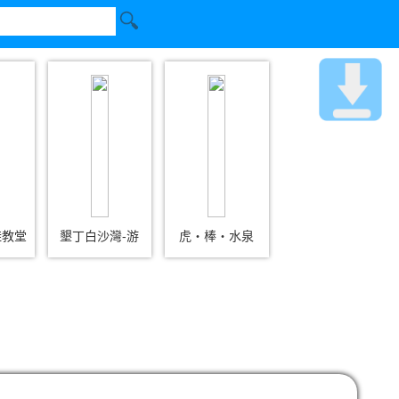
鞋教堂
墾丁白沙灣-游
虎‧棒‧水泉