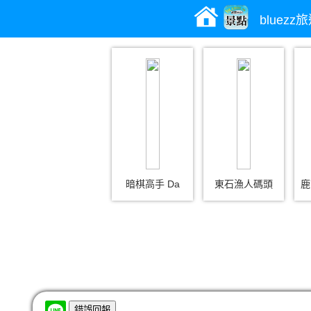
bluez
暗棋高手 Da
東石漁人碼頭
鹿