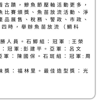
看古蹟，鰺魚節壓軸活動更多，
魚比賽頒獎、魚苗放流活動、淨
產品展售、稅務、警政、市政、
至四時，舉辦魚苗放流（鯛科
勝人員。石鯽組：冠軍 :王榮
：冠軍:彭建平。亞軍：呂文
亞軍：陳國保。石斑組：冠軍:周
味獎：福林里。最佳造型獎：光