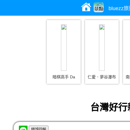
bluez
暗棋高手 Da
仁愛．夢谷瀑布
南
台灣好行