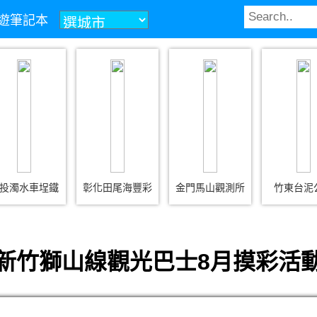
z旅遊筆記本
投濁水車埕鐵
彰化田尾海豐彩
金門馬山觀測所
竹東台泥
新竹獅山線觀光巴士8月摸彩活