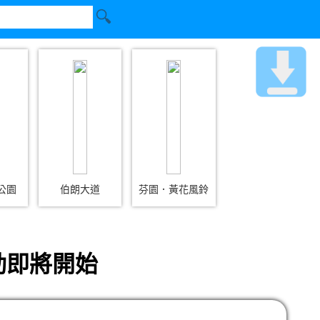
公園
伯朗大道
芬園．黃花風鈴
動即將開始