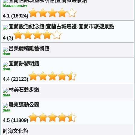
宜蘭伯朗城堡咖啡館|宜蘭旅遊景點
bluezz.com.tw
4.1 (16924)
宜蘭設治紀念館|宜蘭古城巡禮-宜蘭市旅遊景點
4 (3)
呂美麗精雕藝術館
data
宜蘭餅發明館
data
4.4 (21123)
林美石磐步道
data
羅東運動公園
data
4.5 (11809)
討海文化館