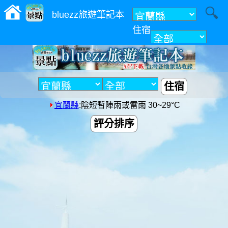
bluezz旅遊筆記本
住宿
附近
住宿
宜蘭縣
:陰短暫陣雨或雷雨 30~29°C
評分排序