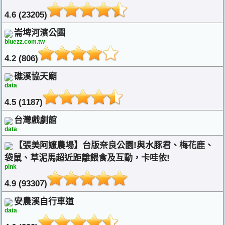
4.6 (23205)
崙埤河濱公園
bluezz.com.tw
4.2 (806)
礁溪協天廟
data
4.5 (1187)
台灣戲劇館
data
【張美阿嬤農場】台版奈良公園!與水豚君、梅花鹿、
袋鼠、草泥馬超近距離餵食及互動，卡哇依!
pink
4.9 (93307)
安農溪自行車道
data