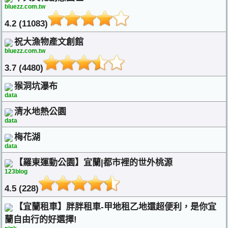
bluezz.com.tw
4.2 (11083)
祝大漁物產文創館
bluezz.com.tw
3.7 (4480)
猴洞坑瀑布
data
清水地熱公園
data
梅花湖
data
【羅東運動公園】宜蘭|都市裡的世外桃源
123blog
4.5 (228)
【宜蘭租車】胖胖租車-甲地租乙地還超便利，是你宜
蘭自由行的好選擇!