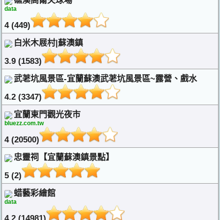
礁溪高爾夫球場
data
4 (449)
白米木屐村|蘇澳鎮
3.9 (1583)
武荖坑風景區-宜蘭蘇澳武荖坑風景區~露營、戲水
4.2 (3347)
宜蘭東門觀光夜市
bluezz.com.tw
4 (20500)
忠靈祠【宜蘭蘇澳鎮景點】
5 (2)
蜡藝彩繪館
data
4.2 (14981)