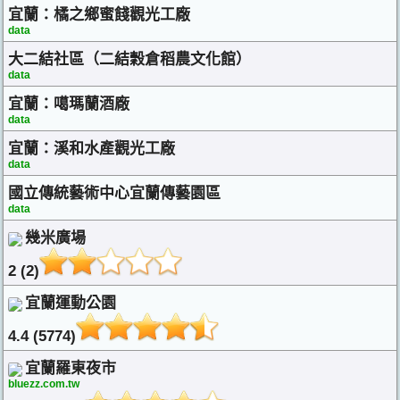
宜蘭：橘之鄉蜜餞觀光工廠
data
大二結社區（二結穀倉稻農文化館）
data
宜蘭：噶瑪蘭酒廠
data
宜蘭：溪和水產觀光工廠
data
國立傳統藝術中心宜蘭傳藝園區
data
幾米廣場
2 (2)
宜蘭運動公園
4.4 (5774)
宜蘭羅東夜市
bluezz.com.tw