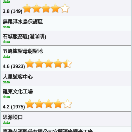
data
3.8 (149)
無尾港水鳥保護區
data
石城服務區(灆咖啡)
data
五峰旗聖母朝聖地
data
4.6 (3923)
大里遊客中心
data
羅東文化工場
data
4.2 (1975)
思源埡口
data