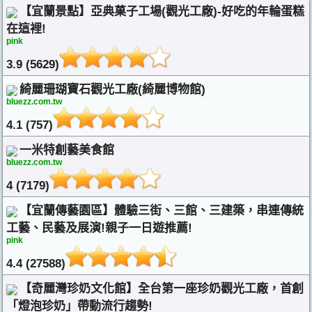
【宜蘭景點】亞典菓子工場(觀光工廠)-好吃的年輪蛋糕
在這裡!
pink
3.9 (5629)
綺麗珊瑚寶石觀光工廠(綺麗博物館)
bluezz.com.tw
4.1 (757)
一米特創藝美食館
bluezz.com.tw
4 (7179)
【宜蘭傳藝園區】體驗三街、三館、三建築，串連傳統
工藝、民藝及展演!親子一日遊推薦!
pink
4.4 (27588)
【奇麗灣珍奶文化館】全台第一座珍奶觀光工廠，首創
「燈泡珍奶」帶動流行趨勢!