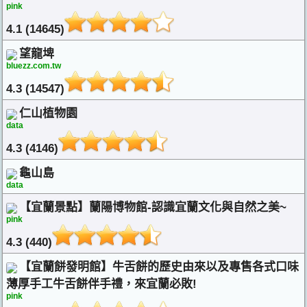
pink
4.1 (14645)
望龍埤
bluezz.com.tw
4.3 (14547)
仁山植物園
data
4.3 (4146)
龜山島
data
【宜蘭景點】蘭陽博物館-認識宜蘭文化與自然之美~
pink
4.3 (440)
【宜蘭餅發明館】牛舌餅的歷史由來以及專售各式口味
薄厚手工牛舌餅伴手禮，來宜蘭必敗!
pink