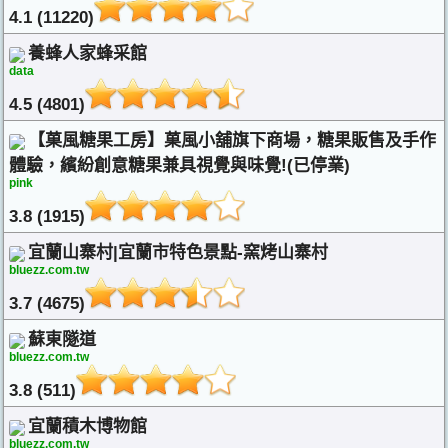
4.1 (11220)
養蜂人家蜂采館
data
4.5 (4801)
【菓風糖果工房】菓風小舖旗下商場，糖果販售及手作
體驗，繽紛創意糖果兼具視覺與味覺!(已停業)
pink
3.8 (1915)
宜蘭山寨村|宜蘭市特色景點-窯烤山寨村
bluezz.com.tw
3.7 (4675)
蘇東隧道
bluezz.com.tw
3.8 (511)
宜蘭積木博物館
bluezz.com.tw