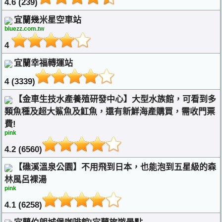
4.6 (239)
宜蘭幾米星空車站
bluezz.com.tw
4
宜蘭幸福轉運站
4 (3339)
【金車生技水產養殖研發中心】大型水族館，可看到多
類魚種及超大鯊魚及魟魚，還有新鮮海產購買，需收門票
費!
pink
4.2 (6560)
【礁溪溫泉公園】不用飛到日本，也能泡到五星級的森
林風呂裸湯
pink
4.1 (6258)