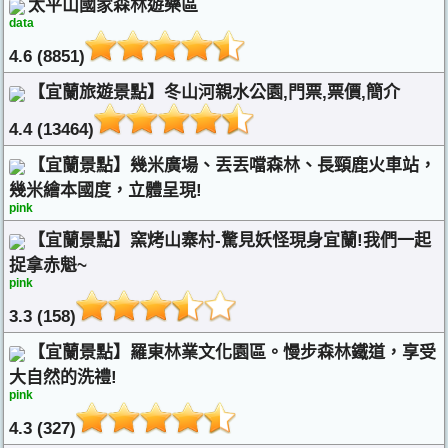
太平山國家森林遊樂區
data
4.6 (8851)
【宜蘭旅遊景點】冬山河親水公園,門票,票價,簡介
4.4 (13464)
【宜蘭景點】幾米廣場、丟丟噹森林、長頸鹿火車站，
幾米繪本國度，立體呈現!
pink
【宜蘭景點】窯烤山寨村-驚見妖怪現身宜蘭!我們一起
捉拿赤魁~
pink
3.3 (158)
【宜蘭景點】羅東林業文化園區。慢步森林鐵道，享受
大自然的洗禮!
pink
4.3 (327)