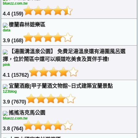
bluezz.com.tw
4.4 (159)
棲蘭森林遊樂區
data
3.9 (168)
【湯圍溝溫泉公園】 免費足湯溫泉還有湯圍風呂選
擇，位於鬧區中還可以順道吃美食及買伴手禮!
pink
4.1 (15762)
宜蘭酒廠|甲子蘭酒文物館~日式建築宜蘭景點
123blog
3.9 (7670)
搖搖洛克馬公園
bluezz.com.tw
3.8 (764)