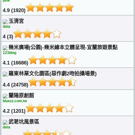
pink
4.9 (1920)
玉清宮
data
4 (3)
幾米廣場|公園|-幾米繪本立體呈現-宜蘭旅遊景點
123blog
4.1 (16686)
羅東林業文化園區(惡作劇2吻拍攝場景)
4.4 (24758)
蘭陽原創館
bluezz.com.tw
4.2 (1201)
武荖坑風景區
data