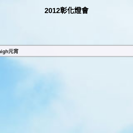
2012彰化燈會
igh元宵