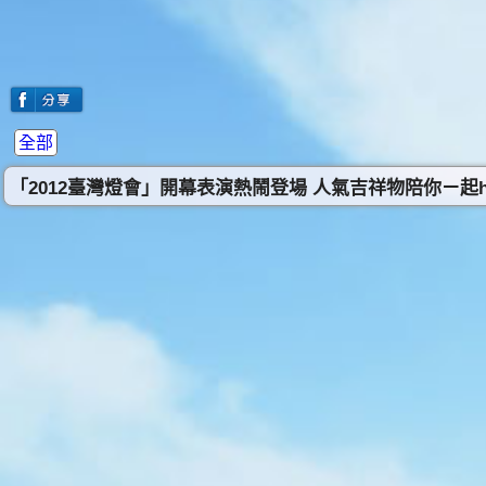
全部
「2012臺灣燈會」開幕表演熱鬧登場 人氣吉祥物陪你ㄧ起h