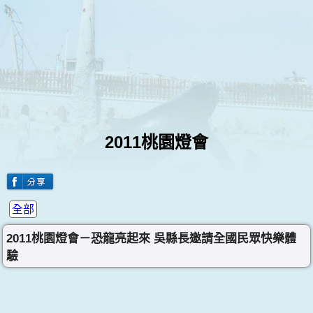
2011桃園燈會
全部
2011桃園燈會－恐龍亮起來 吳縣長邀請全國民眾快樂體
驗