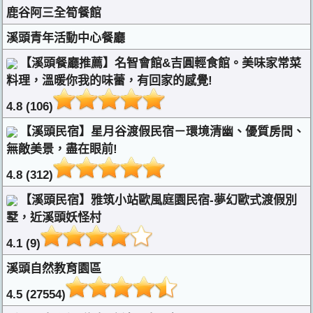
鹿谷阿三全筍餐館
溪頭青年活動中心餐廳
【溪頭餐廳推薦】名智會館&吉圓輕食館。美味家常菜
料理，溫暖你我的味蕾，有回家的感覺!
4.8 (106)
【溪頭民宿】星月谷渡假民宿－環境清幽、優質房間、
無敵美景，盡在眼前!
4.8 (312)
【溪頭民宿】雅筑小站歐風庭園民宿-夢幻歐式渡假別
墅，近溪頭妖怪村
4.1 (9)
溪頭自然教育園區
4.5 (27554)