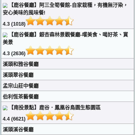
【鹿谷餐廳】阿三全筍餐館-自家栽種，有機無汙染，
安心美味的風味餐!
4.3 (1018)
【鹿谷餐廳】銀杏森林景觀餐廳-嚐美食、喝好茶、賞
美景
4.3 (2636)
溪頭和雅谷餐廳
溪頭翠谷餐廳
孟宗山莊中餐廳
伯利恆茶藝餐廳
【南投景點】鹿谷．鳳凰谷鳥園生態園區
4.4 (6621)
溪頭溪谷餐廳