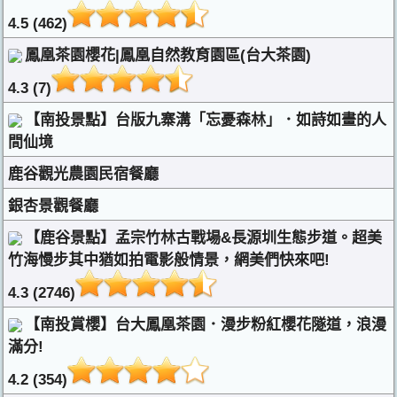
4.5 (462)
鳳凰茶園櫻花|鳳凰自然教育園區(台大茶園)
4.3 (7)
【南投景點】台版九寨溝「忘憂森林」．如詩如畫的人
間仙境
鹿谷觀光農園民宿餐廳
銀杏景觀餐廳
【鹿谷景點】孟宗竹林古戰場&長源圳生態步道。超美
竹海慢步其中猶如拍電影般情景，網美們快來吧!
4.3 (2746)
【南投賞櫻】台大鳳凰茶園．漫步粉紅櫻花隧道，浪漫
滿分!
4.2 (354)