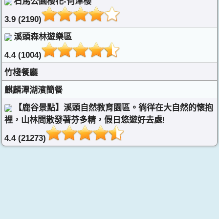
石馬公園櫻花-何津櫻
3.9 (2190)
溪頭森林遊樂區
4.4 (1004)
竹棧餐廳
麒麟潭湖濱簡餐
【鹿谷景點】溪頭自然教育園區。徜徉在大自然的懷抱
裡，山林間散發著芬多精，假日悠遊好去處!
4.4 (21273)