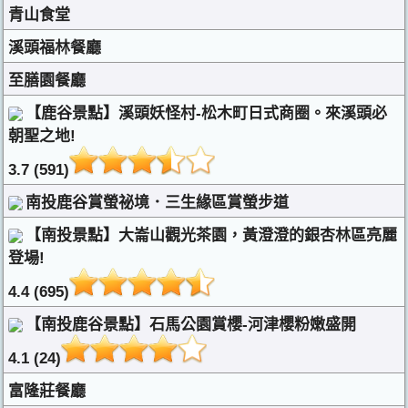
青山食堂
溪頭福林餐廳
至膳園餐廳
【鹿谷景點】溪頭妖怪村-松木町日式商圈。來溪頭必
朝聖之地!
3.7 (591)
南投鹿谷賞螢祕境．三生緣區賞螢步道
【南投景點】大崙山觀光茶園，黃澄澄的銀杏林區亮麗
登場!
4.4 (695)
【南投鹿谷景點】石馬公園賞櫻-河津櫻粉嫩盛開
4.1 (24)
富隆莊餐廳