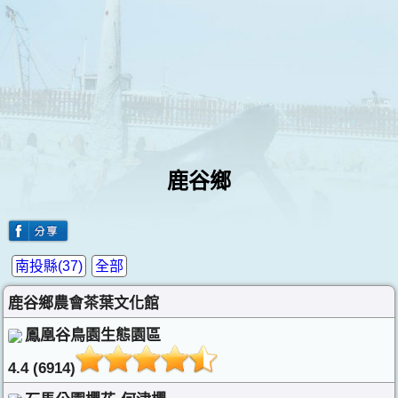
鹿谷鄉
南投縣(37)
全部
鹿谷鄉農會茶葉文化館
鳳凰谷鳥園生態園區
4.4 (6914)