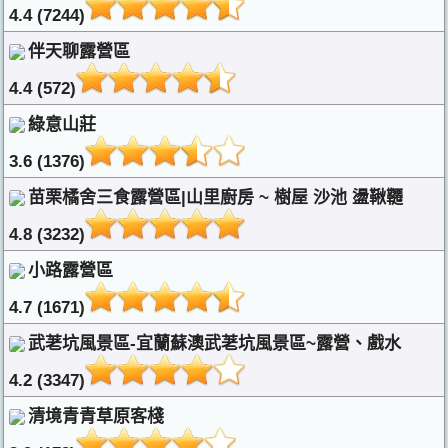
4.4 (7244)
伴天聊露營區
4.4 (572)
綠意山莊
3.6 (1376)
苗栗橘舍三食露營區|山里廚房 ~ 樹屋 沙池 盪鞦韆
4.8 (3232)
小路露營區
4.7 (1671)
武荖坑風景區-宜蘭蘇澳武荖坑風景區~露營、戲水
4.2 (3347)
清境青青草原客棧