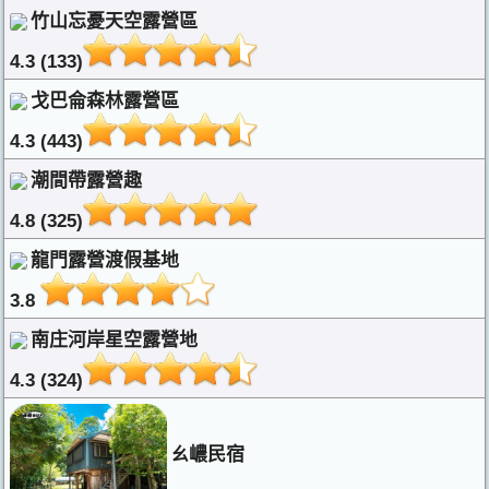
竹山忘憂天空露營區
4.3 (133)
戈巴侖森林露營區
4.3 (443)
潮間帶露營趣
4.8 (325)
龍門露營渡假基地
3.8
南庄河岸星空露營地
4.3 (324)
ㄠ嶩民宿