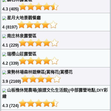
4.3 (405)
星月大地景觀餐廳
4 (8197)
南庄林泉露營區
4.1 (229)
瑞櫻山莊露營區
4.2 (339)
東勢林場森林遊樂區|賞梅花|賞櫻花
3.9 (2169)
山板樵休閒農場(臉譜文化生活館)|中部露營地點,DIY彩
繪
4.3 (724)