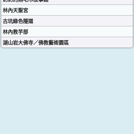
林內天聖宮
古坑綠色隧道
林內教芋部
湖山岩大佛寺／佛教藝術園區