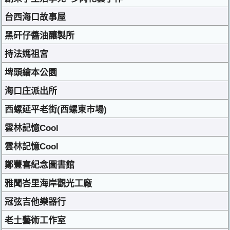
台西海口故事屋
黑矸仔醬油釀製所
持法媽祖宮
埤頭繪本公園
海口庄派出所
西螺延平老街(西螺東市場)
雲林記憶Cool
雲林記憶Cool
鄭豐喜紀念圖書館
雅聞峇里海岸觀光工廠
冠弦吉他樂器行
老土藝術工作室