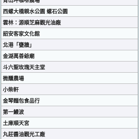
青山坪咖啡農場
西螺大橋親水公園 螺石公園
雲林：源順芝麻觀光油廠
詔安客家文化館
北港「甕牆」
金湖萬善爺廟
斗六聖玫瑰天主堂
微醺農場
小柴軒
金琴麵包食品行
第一鰻波
土庫順天宮
丸莊醬油觀光工廠