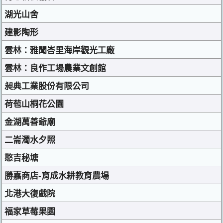
湖光山舍
建影陶形
雲林：雅聞峇里海岸觀光工廠
雲林：良作工場農業文創館
昶典工業股份有限公司
荷苞山桐花公園
金湖萬善爺廟
二崙濁水夕照
憨吉秘塘
勝嘉商店-育成水耕教育農場
北港大復戲院
福家草莓果園