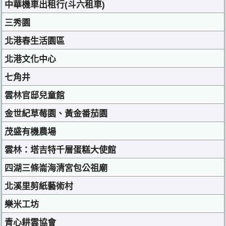
中華機車出租行(斗六租車)
三秀園
北港春生活園區
北港文化中心
七角井
雲林官邸兒童館
金世紀草莓園、黃金番茄園
茂盛有機農場
雲林：塔吉特千層蛋糕大使館
四湖三條崙海清宮包公祖廟
北溪里剪紙藝術村
樂米工坊
青心耕雲協會