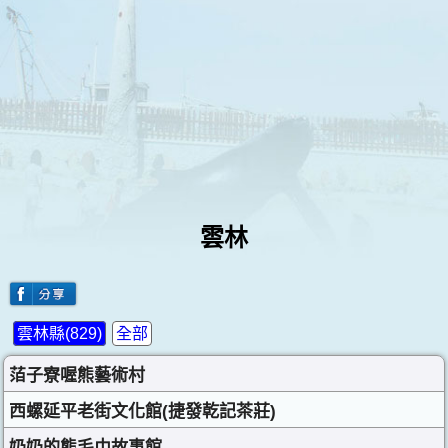
雲林
雲林縣(829)
全部
萡子寮喔熊藝術村
西螺延平老街文化館(捷發乾記茶莊)
奶奶的熊毛巾故事館