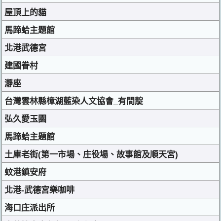
屋頂上的貓
馬蹄蛤主題館
北港武德宮
建國眷村
瀞座
台灣雲林縣樟湖藍染人文協會_有間靛
弘久愛玉園
馬蹄蛤主題館
土庫老街(第一市場、庄役場、故事館及順天宮)
蚊港鎮安府
北港-武德宮樂咖啡
海口庄派出所