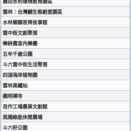
農田水利環境教育園區
雲林：台灣鯛生態創意園區
水林鄉顏思齊故事館
雲中街文創聚落
樂耕農室內樂團
五年千歲公園
斗六雲中街生活聚落
四湖海岸植物園
雲林高鐵站
圓明禪寺
良作工場農業文創館
晁陽綠能休閒農場
斗六籽公園