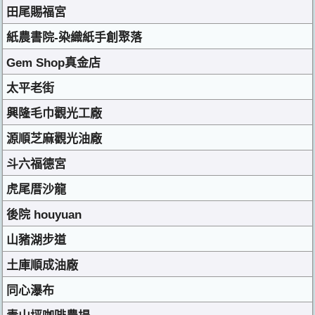
田尾賜福宮
紙農書院-染織紙手創聚落
Gem Shop真金店
太平老街
興隆毛巾觀光工廠
源順芝麻觀光油廠
斗六福德宮
虎尾厝沙龍
後院 houyuan
山豬湖步道
土庫順成油廠
同心瀑布