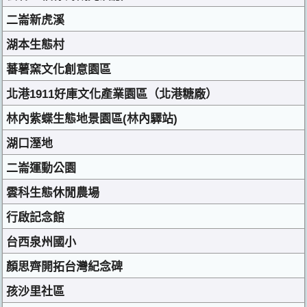
二崙新虎溪
湖本生態村
蕃薯窯文化創意園區
北港1911好庫文化產業園區（北港糖廠）
林內紫蝶生態地景園區(林內驛站)
湖口溼地
二崙運動公園
雲科生態休閒農場
行啟記念館
台西泉州國小
顏思齊開拓台灣紀念碑
孩沙里社區