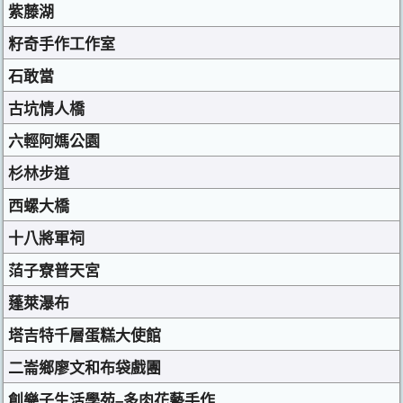
紫藤湖
籽奇手作工作室
石敢當
古坑情人橋
六輕阿媽公園
杉林步道
西螺大橋
十八將軍祠
萡子寮普天宮
蓬萊瀑布
塔吉特千層蛋糕大使館
二崙鄉廖文和布袋戲團
創樂子生活學苑–多肉花藝手作