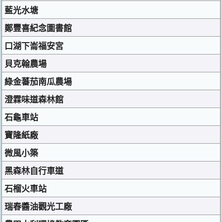
藍光水塘
鄭豐喜紀念圖書館
口湖下崙福安宮
貝克翰農場
綠金蕃茄南瓜農場
澄霖味道森林館
石龜車站
寶隆紙廠
微風小築
黑森林自行車道
石榴火車站
瑞春醬油觀光工廠