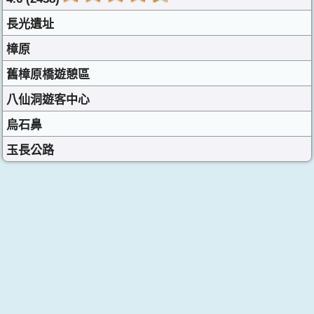
長光遺址
樟原
舊樟原橋遊憩區
八仙洞遊客中心
烏石鼻
玉長公路