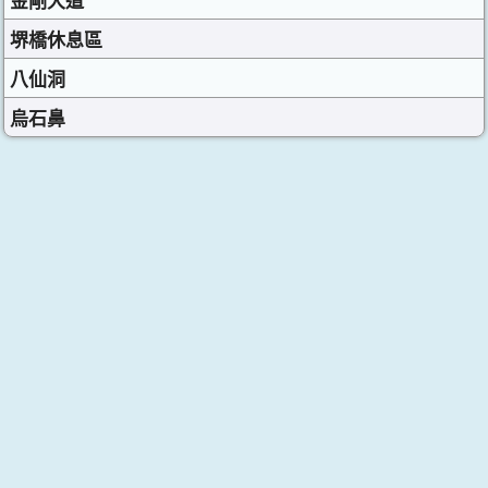
金剛大道
堺橋休息區
八仙洞
烏石鼻