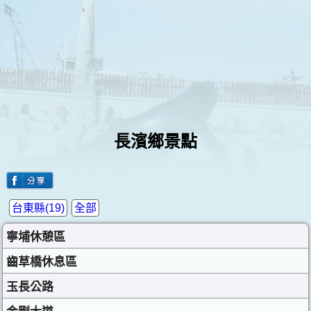
長濱鄉景點
台東縣(19)
全部
寧埔休憩區
齒草橋休息區
玉長公路