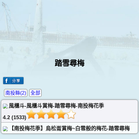
踏雪尋梅
南投縣(2)
全部
風櫃斗-風櫃斗賞梅-踏雪尋梅-南投梅花季
4.2 (1533)
【南投梅花季】烏松崙賞梅~白雪般的梅花-踏雪尋梅