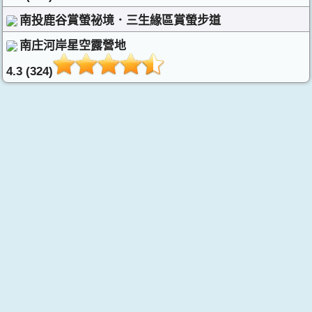
南投鹿谷賞螢祕境．三生緣區賞螢步道
南庄河岸星空露營地
4.3 (324)