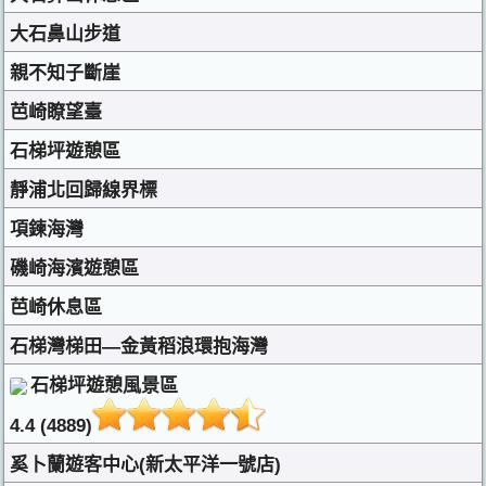
大石鼻山步道
親不知子斷崖
芭崎瞭望臺
石梯坪遊憩區
靜浦北回歸線界標
項鍊海灣
磯崎海濱遊憩區
芭崎休息區
石梯灣梯田—金黃稻浪環抱海灣
石梯坪遊憩風景區
4.4 (4889)
奚卜蘭遊客中心(新太平洋一號店)