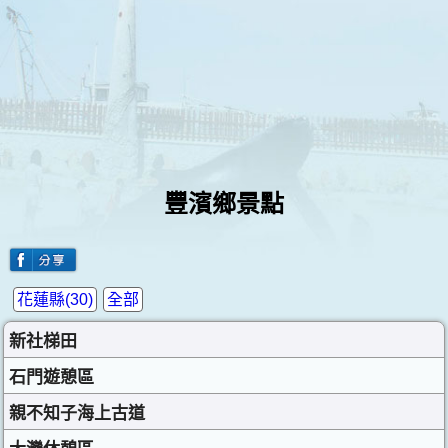
豐濱鄉景點
花蓮縣(30)
全部
新社梯田
石門遊憩區
親不知子海上古道