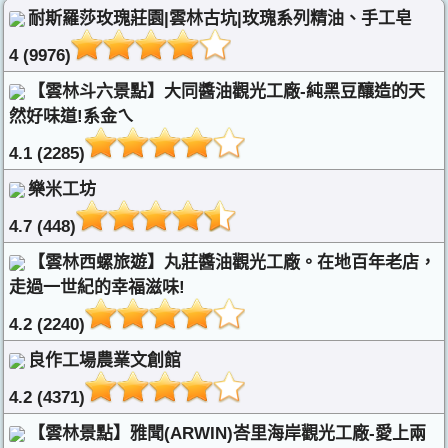
耐斯羅莎玫瑰莊園|雲林古坑|玫瑰系列精油、手工皂
4 (9976)
【雲林斗六景點】大同醬油觀光工廠-純黑豆釀造的天
然好味道!系金ㄟ
4.1 (2285)
樂米工坊
4.7 (448)
【雲林西螺旅遊】丸莊醬油觀光工廠。在地百年老店，
走過一世紀的幸福滋味!
4.2 (2240)
良作工場農業文創館
4.2 (4371)
【雲林景點】雅聞(ARWIN)峇里海岸觀光工廠-愛上兩