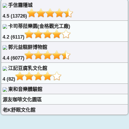
手信霧隱城
4.5 (13726)
卡司蒂菈樂園(金格觀光工廠)
4.2 (6117)
郭元益糕餅博物館
4.4 (6077)
江記豆腐乳文化館
4 (82)
東和音樂體驗館
源友咖啡文化園區
老K舒眠文化館