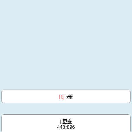
[1]
5筆
|
更多
448*896