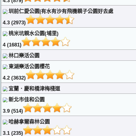
4.3 (879)
圳前仁愛公園|有水有沙有飛機親子公園好去處
4.3 (2973)
桃米坑親水公園(埔里)
4 (1681)
林口樂活公園
東湖樂活公園櫻花
4.2 (3632)
宜蘭．慶和橋津梅棧道
新北市佳和公園
3.9 (514)
哈赫拿爾森林公園
3.1 (235)