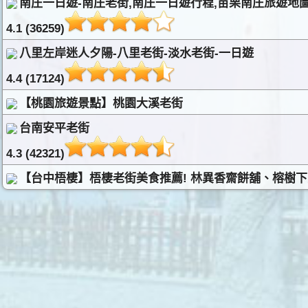
南庄一日遊-南庄老街,南庄一日遊行程,苗栗南庄旅遊地
4.1 (36259)
八里左岸迷人夕陽-八里老街-淡水老街-一日遊
4.4 (17124)
【桃園旅遊景點】桃園大溪老街
台南安平老街
4.3 (42321)
【台中梧棲】梧棲老街美食推薦! 林異香齋餅舖、榕樹