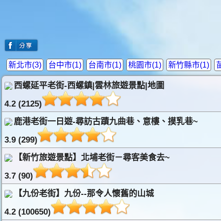
新北市(3)
台中市(1)
台南市(1)
桃園市(1)
新竹縣市(1)
西螺延平老街-西螺鎮|雲林旅遊景點|地圖
4.2 (2125)
鹿港老街一日遊-尋訪古蹟九曲巷、意樓、摸乳巷~
3.9 (299)
【新竹旅遊景點】北埔老街－尋客美食去~
3.7 (90)
【九份老街】九份--那令人懷舊的山城
4.2 (100650)