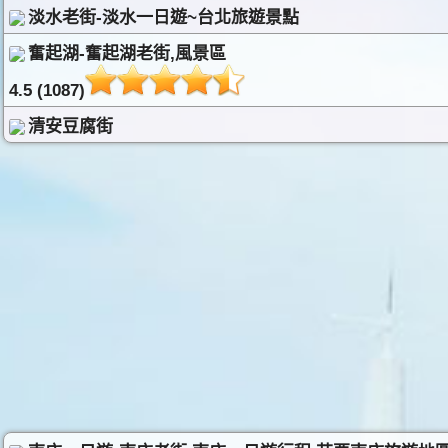
淡水老街-淡水一日遊~台北旅遊景點
奮起湖-奮起湖老街,風景區
4.5 (1087)
清安豆腐街