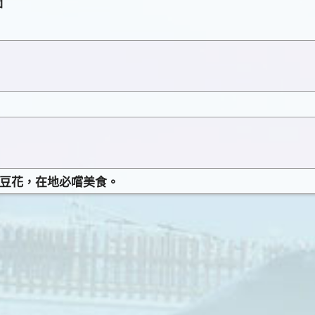
圖
下豆花，在地必嚐美食。