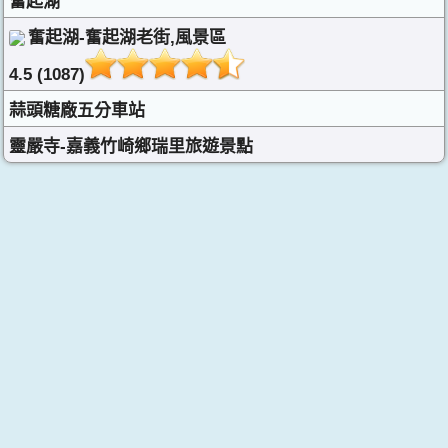
奮起湖
奮起湖-奮起湖老街,風景區
4.5 (1087)
蒜頭糖廠五分車站
靈嚴寺-嘉義竹崎鄉瑞里旅遊景點