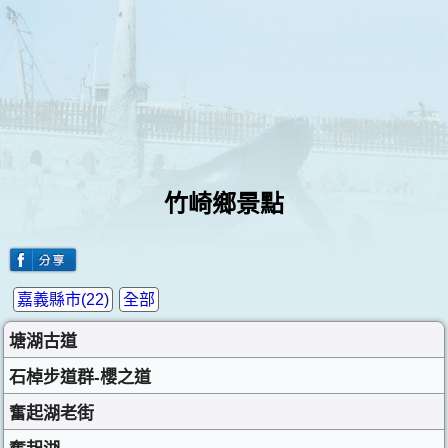
竹崎鄉景點
嘉義縣市(22)
全部
塘湖古道
石棹步道群-櫻之道
奮起湖老街