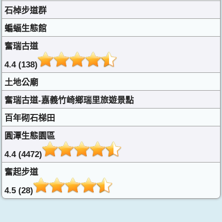
石棹步道群
蝙蝠生態館
奮瑞古道
4.4 (138)
土地公廟
奮瑞古道-嘉義竹崎鄉瑞里旅遊景點
百年砌石梯田
圓潭生態園區
4.4 (4472)
奮起步道
4.5 (28)